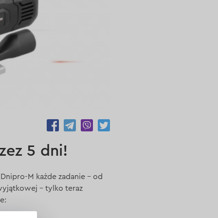
3919
zez 5 dni!
Z Dnipro-M każde zadanie – od
yjątkowej – tylko teraz
e: