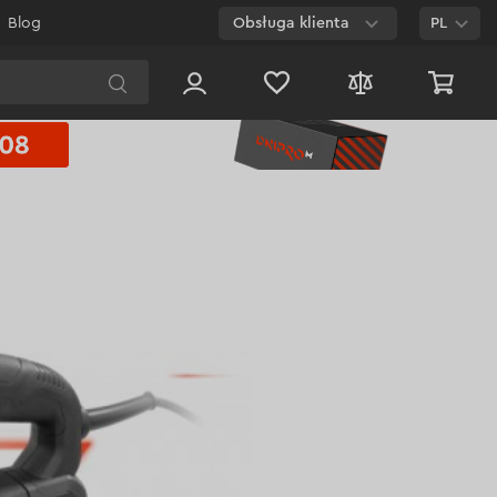
Blog
Obsługa klienta
PL
E-mail
Czat na
stronie
800 003 224
Połączenie
bezpłatne dla
każdego numeru