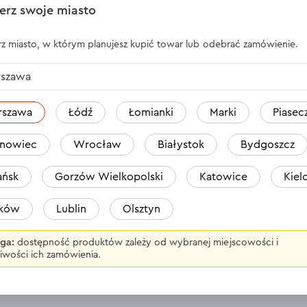
arki, młotowiertarki i mieszadła – do budowy, napraw i monta
erz swoje miasto
o wymagających prac rozbiórkowych;
 do mas uszczelniających – do wygodnego nakładania mate
z miasto, w którym planujesz kupić towar lub odebrać zamówienie.
 bezpiecznej pracy na wysokości w domu, warsztacie lub na 
szawa
M w salonie lub zamów z dostawą bezpośrednio na
oficjalnej s
o 16 sierpnia – liczba
produktów promocyjnych
jest ogranicz
rszawa
Łódź
Łomianki
Marki
Piasec
nowiec
Wrocław
Białystok
Bydgoszcz
ńsk
Gorzów Wielkopolski
Katowice
Kiel
 (CH King Cross Praga)
aków
Lublin
Olsztyn
(CH Auchan Warszawa Modlińska)
ga:
dostępność produktów zależy od wybranej miejscowości i
iwości ich zamówienia.
udskiego 200A, 05-270 (CH Prima Park)