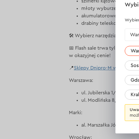
szlifierki kątowe, wyrzyn
Wybi
młoty wyburzeniowe – d
akumulatorowe pistolety
Wybier
drabiny teleskopowe – do
War
🛠️ Wybierz narzędzia Dnipro-
📅 Flash sale trwa tylko od 12 d
Wa
w okazyjnej cenie!
Sos
📍
Sklepy Dnipro-M w Polsce
:
Gda
Warszawa:
ul. Jubilerska 1/3, 04-190
Kr
ul. Modlińska 8, 03-216 
Uwa
Marki:
możl
al. Marszałka Józefa Piłs
Wrocław: