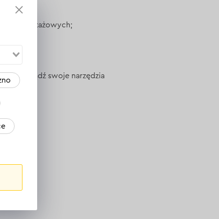
żu ;
riałów montażowych;
działce.
tronie
.
ona. Zdobądź swoje narzędzia
zno
ce