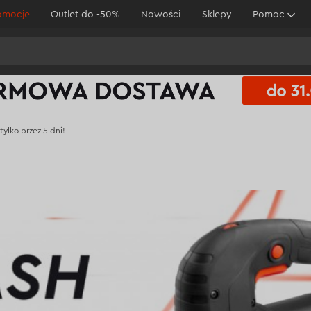
omocje
Outlet do -50%
Nowości
Sklepy
Pomoc
tylko przez 5 dni!