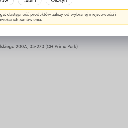
aków
Lublin
Olsztyn
ga:
dostępność produktów zależy od wybranej miejscowości i
 (CH King Cross Praga)
iwości ich zamówienia.
(CH Auchan Warszawa Modlińska)
udskiego 200A, 05-270 (CH Prima Park)