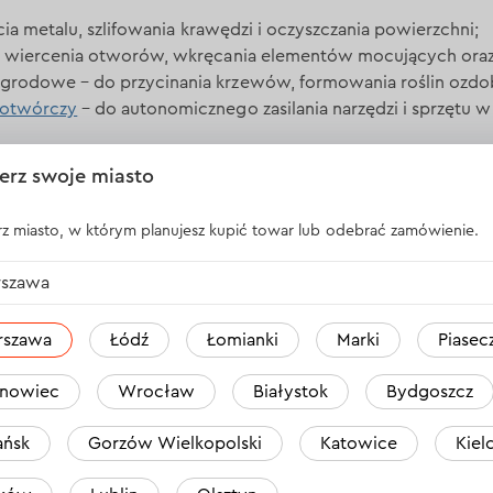
ęcia metalu, szlifowania krawędzi i oczyszczania powierzchni;
do wiercenia otworów, wkręcania elementów mocujących ora
rodowe – do przycinania krzewów, formowania roślin ozdobn
dotwórczy
– do autonomicznego zasilania narzędzi i sprzętu 
enia trawy, chwastów i pielęgnacji terenu wokół domu;
erz swoje miasto
 do polerowania samochodu, odświeżania powłoki lakierniczej
z miasto, w którym planujesz kupić towar lub odebrać zamówienie.
kroju drewna, przygotowania opału, przycinania gałęzi i pra
 narzędzi, zapewnienia mobilności i ciągłej pracy.
szawa
 trwa świąteczna wyprzedaż – narzędzia tańsze do -45%!
rszawa
Łódź
Łomianki
Marki
Piasec
y są ograniczone, więc nie odkładajcie decyzji: najpopularni
nowiec
Wrocław
Białystok
Bydgoszcz
e na stronie dnipro-m.pl lub odwiedźcie nasze sklepy stacjon
ńsk
Gorzów Wielkopolski
Katowice
Kiel
 Polsce
: