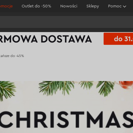
omocje
Outlet do -50%
Nowości
Sklepy
Pomoc
tańsze do -45%