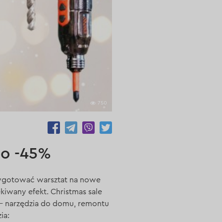
750
do -45%
rzygotować warsztat na nowe
iwany efekt. Christmas sale
– narzędzia do domu, remontu
ia: