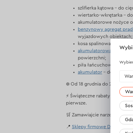
szlifierka kątowa – do ci
wiertarko-wkrętarka – 
akumulatorowe nożyce og
benzynowy agregat prą
wyjazdowych obiektach;
kosa spalinowa – do kosz
Wybi
akumulatorowa polerka
–
powierzchni;
Wybier
piła łańcuchowa – do roz
akumulator
– do zasilania
War
❄️ Od 18 grudnia do 2 stycznia
Wa
⚡ Świąteczne rabaty na produkt
pierwsze.
Sos
🛒 Zamawiajcie narzędzia onlin
Gda
📍
Sklepy firmowe Dnipro-M w