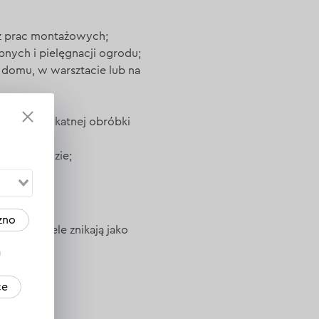
z prac montażowych;
ych i pielęgnacji ogrodu;
w domu, w warsztacie lub na
 oraz delikatnej obróbki
cy w ogrodzie;
zno
ejsze modele znikają jako
arne.
ce