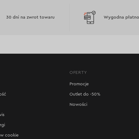
30 dni na zwrot towaru
Wygodna płatnoś
OFERTY
Promocje
ość
Outlet do -50%
Nowości
wis
rgi
ów cookie