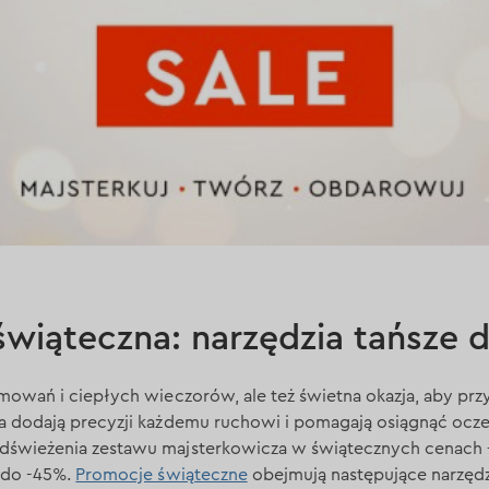
wiąteczna: narzędzia tańsze 
umowań i ciepłych wieczorów, ale też świetna okazja, aby p
a dodają precyzji każdemu ruchowi i pomagają osiągnąć oczek
dświeżenia zestawu majsterkowicza w świątecznych cenach 
i do -45%.
Promocje świąteczne
obejmują następujące narzędz