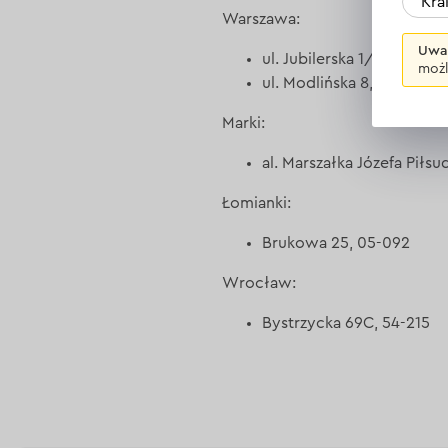
Kr
Warszawa:
Uwa
ul. Jubilerska 1/3, 04-190
możl
ul. Modlińska 8, 03-216 
Marki:
al. Marszałka Józefa Piłs
Łomianki:
Brukowa 25, 05-092
Wrocław:
Bystrzycka 69C, 54-215