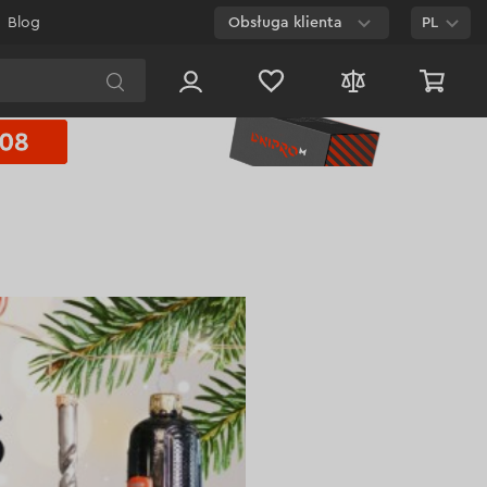
Blog
Obsługa klienta
PL
E-mail
Czat na
stronie
800 003 224
Połączenie
bezpłatne dla
każdego numeru