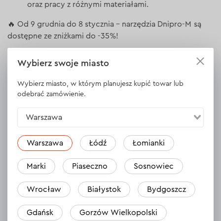
oraz pracy z różnymi materiałami.
🔥 Od 9 grudnia do 8 stycznia – narzędzia Dnipro-M są
dostępne ze zniżkami do -35%!
👉
Produkty promocyjne
szybko się wyprzedają – nie
Wybierz swoje miasto
przegapcie szansy, aby korzystnie odnowić zestaw
fachowca.
Wybierz miasto, w którym planujesz kupić towar lub
odebrać zamówienie.
🛒 Wybierajcie narzędzia online albo kupujcie w sklepach
firmowych marki.
Warszawa
📍
Sklepy stacjonarne Dnipro-M w Polsce
:
Warszawa
Łódź
Łomianki
Warszawa:
Marki
Piaseczno
Sosnowiec
ul. Jubilerska 1/3, 04-190 (CH King Cross Praga)
ul. Modlińska 8, 03-216 (CH Auchan Warszawa
Wrocław
Białystok
Bydgoszcz
Modlińska)
Gdańsk
Gorzów Wielkopolski
Marki: