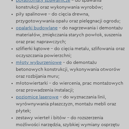
półautomaty spawalnicze
– do spawania
konstrukcji oraz wykonywania wyrobów;
piły spalinowe – do cięcia drewna,
przygotowywania opału oraz pielęgnacji ogrodu;
opalarki budowlane
– do nagrzewania i demontażu
materiałów, zmiękczania starych powłok, suszenia
oraz prac naprawczych;
szlifierki kątowe – do cięcia metalu, szlifowania oraz
oczyszczania powierzchni;
młoty wyburzeniowe
– do demontażu
betonowych konstrukcji, wykonywania otworów
oraz rozbijania muru;
młotowiertarki – do wiercenia, prac montażowych
oraz prowadzenia instalacji;
poziomice laserowe
– do wyznaczania linii,
wyrównywania płaszczyzn, montażu mebli oraz
płytek;
zestawy wierteł i bitów – do rozszerzenia
możliwości narzędzia, szybkiej wymiany osprzętu