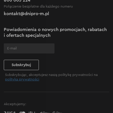
Regulamin sklepu internetowego
Nowości
Połączenie bezpłatne dla każdego numeru
Reklamacje i skargi
Polityka prywatności
kontakt@dnipro-m.pl
Ustawienia plików cookie
Polityka Cookies
Mapa witryny
Powiadomienia o nowych promocjach, rabatach
Często zadawane pytania
i ofertach specjalnych
Subskrybuj
Subskrybując, akceptujesz naszą politykę prywatności na
polityka prywatności
Akceptujemy: