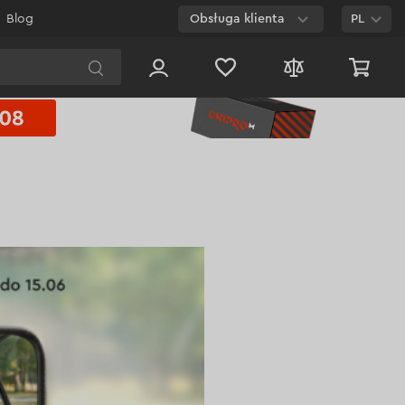
Blog
Obsługa klienta
PL
E-mail
Czat na
stronie
800 003 224
Połączenie
bezpłatne dla
każdego numeru