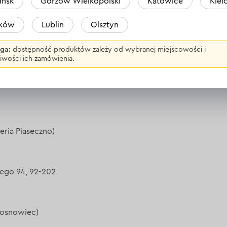
ńsk
Gorzów Wielkopolski
Katowice
Kiel
udskiego 200A, 05-270 (CH Prima Park)
aków
Lublin
Olsztyn
ga:
dostępność produktów zależy od wybranej miejscowości i
iwości ich zamówienia.
eria Piaseczno)
kiego 94, 92-202
Sosnowiec)