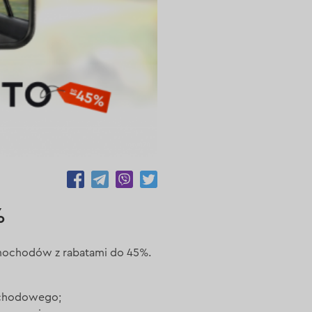
474
%
amochodów z rabatami do 45%.
ochodowego;