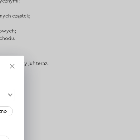
ycznymi;
nych cząstek;
dowych;
ochodu.
yjnej oferty już teraz.
zno