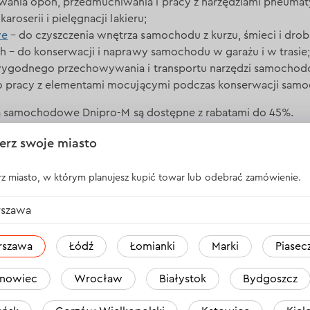
ania opon, przedmuchiwania i pracy z narzędziami pneumat
aroserii i pielęgnacji lakieru;
we
– do czyszczenia wnętrza samochodu z kurzu, śmieci i drob
h – do konserwacji i naprawy samochodu w garażu i w trasie;
 wygodnego przechowywania i transportu narzędzi samocho
do pracy z elementami mocującymi podczas konserwacji sam
ia samochodowe Dnipro-M są dostępne z rabatami do 45%.
zybko się rozchodzą, więc nie zwlekaj – skorzystaj z tej atrakc
erz swoje miasto
sklepy firmowe marki.
z miasto, w którym planujesz kupić towar lub odebrać zamówienie.
szawa
rszawa
Łódź
Łomianki
Marki
Piasec
 (CH King Cross Praga)
(CH Auchan Warszawa Modlińska)
nowiec
Wrocław
Białystok
Bydgoszcz