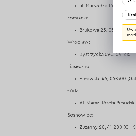
Gda
al. Marszałka Józefa Piłs
Kr
Łomianki:
Brukowa 25, 05-092
Uwa
możl
Wrocław:
Bystrzycka 69C, 54-215
Piaseczno:
Puławska 46, 05-500 (Gal
Łódź:
Al. Marsz. Józefa Piłsuds
Sosnowiec:
Zuzanny 20, 41-200 (CH 