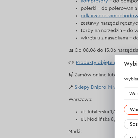
kompresory
– do pompow
polerki – do polerowania k
odkurzacze samochodo
zestawy narzędzi ręcznyc
torby na narzędzia – do
wkrętaki z nasadkami – 
📅 Od 08.06 do 15.06 narzędz
👉
Produkty objęte promocją
s
Wybi
🛒 Zamów online lub odwiedź 
Wybier
📍
Sklepy Dnipro-M w Polsce
:
War
Warszawa:
Wa
ul. Jubilerska 1/3, 04-190
ul. Modlińska 8, 03-216 
Sos
Marki: