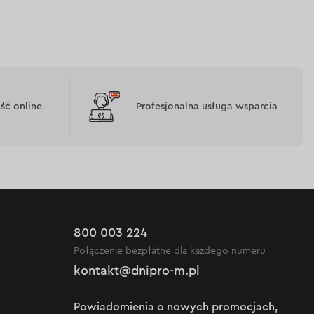
ć online
Profesjonalna usługa wsparcia
800 003 224
Połączenie bezpłatne dla każdego numeru
kontakt@dnipro-m.pl
Powiadomienia o nowych promocjach,