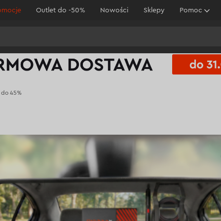
omocje
Outlet do -50%
Nowości
Sklepy
Pomoc
i do 45%