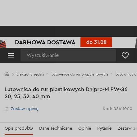
Wyszukiwanie
Elektronarzędzia
Lutownice do rur propylenowych
Lutownica do
Lutownica do rur plastikowych Dnipro-M PW-86
20, 25, 32, 40 mm
Рейтинг
Zostaw opinię
Kod: 08411000
Opis produktu
Dane Techniczne
Opinie
Pytanie
Zestaw z