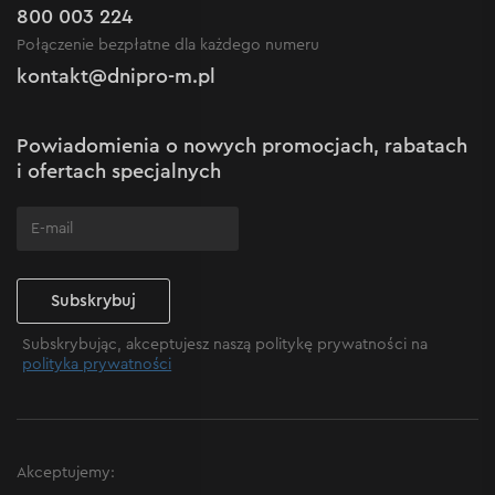
Outlet do -50%
Gwarancja i serwis
800 003 224
Regulamin sklepu internetowego
Nowości
Połączenie bezpłatne dla każdego numeru
Reklamacje i skargi
Polityka prywatności
kontakt@dnipro-m.pl
Ustawienia plików cookie
Polityka Cookies
Mapa witryny
Powiadomienia o nowych promocjach, rabatach
Często zadawane pytania
i ofertach specjalnych
Subskrybuj
Subskrybując, akceptujesz naszą politykę prywatności na
polityka prywatności
Akceptujemy: