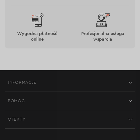
Wygodna płatność
Profesjonalna usługa
online
wsparcia
INFORMACJE
Sklepy
POMOC
Opinie
Kontakt
Blog
OFERTY
Dostawa i płatność
Aktualności
Promocje
Zwrot
Kariera w Dnipro-M