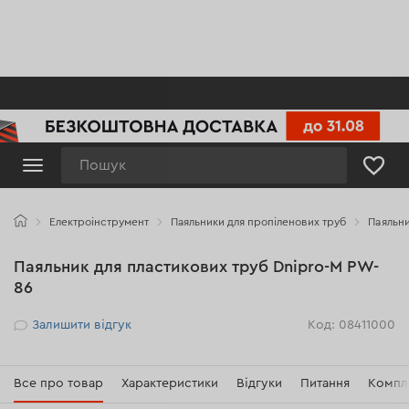
Пошук
Електроінструмент
Паяльники для пропіленових труб
Паяльни
Паяльник для пластикових труб Dnipro-M PW-
86
Рейтинг
Залишити відгук
Код: 08411000
Все про товар
Характеристики
Відгуки
Питання
Компл