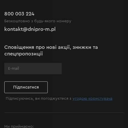
Акції
Повернення
Кар'єра в Dnipro-M
Розпродаж до -50%
Гарантія та сервіс
800 003 224
Регламент інтернет-магазину
Новинки
Безкоштовно з будь-якого номеру
Рекламації та скарги
Політика конфіденційності
kontakt@dnipro-m.pl
Налаштування cookies
Політика Cookies
Карта сайту
Сповіщення про нові акції, знижки та
Поширені запитання
спецпропозиції
Підписатися
Підписуючись, ви погоджуєтеся з
угодою користувача
Ми приймаємо: