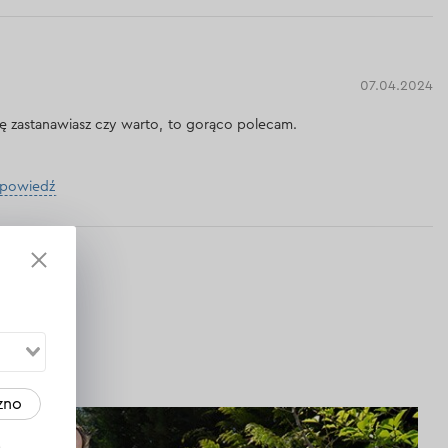
07.04.2024
 się zastanawiasz czy warto, to gorąco polecam.
dpowiedź
zno