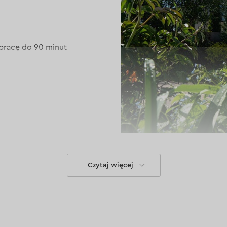
pracę do 90 minut
Cechy konstr
Czytaj więcej
Wykorzystanie 
bez konieczno
Płyta sterują