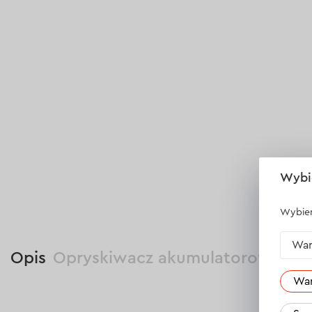
Wybi
Wybier
War
Opis
Opryskiwacz akumulatorowy Dnip
Wa