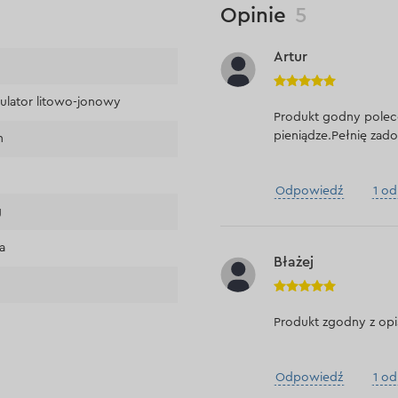
Opinie
5
Artur
lator litowo-jonowy
Produkt godny polece
pieniądze.Pełnię zad
h
Odpowiedź
1 o
g
a
Błażej
Produkt zgodny z op
Odpowiedź
1 o