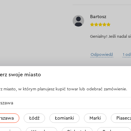
Bartosz
Genialny! Jeśli nadal
Odpowiedź
1 o
erz swoje miasto
WSZYSTKIE OPINIE
z miasto, w którym planujesz kupić towar lub odebrać zamówienie.
szawa
ro-M 5 Li
rszawa
Łódź
Łomianki
Marki
Piasec