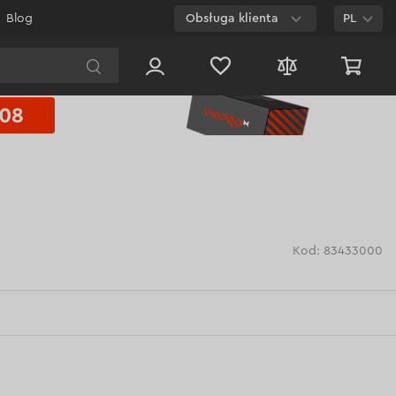
Blog
Obsługa klienta
PL
E-mail
Czat na
stronie
800 003 224
Połączenie
bezpłatne dla
każdego numeru
Kod: 83433000