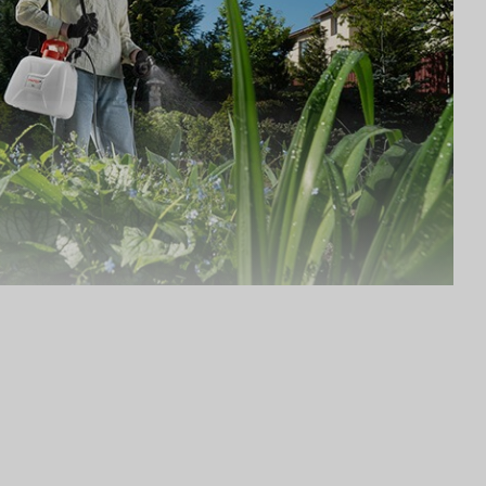
ukcji
baterii Li-Ion 3,7 V zapewnia długotrwałą pracę
ści częstego ładowania.
ca i pompa są umieszczone wewnątrz głównej