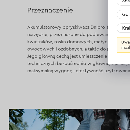
Sos
Przeznaczenie
Gda
Akumulatorowy opryskiwacz Dnipro-M 5 Li to k
Kr
narzędzie, przeznaczone do podlewania, ochrony
kwietników, roślin domowych, małych grządek
Uwa
możl
owocowych i ozdobnych, a także do pracy w ma
Jego główną cechą jest umieszczenie wszystki
technicznych bezpośrednio w głównej rączce, 
maksymalną wygodę i efektywność użytkowania