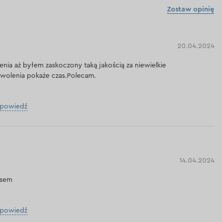
Zostaw opinię
20.04.2024
nia aż byłem zaskoczony taką jakością za niewielkie
owolenia pokaże czas.Polecam.
dpowiedź
14.04.2024
isem
dpowiedź