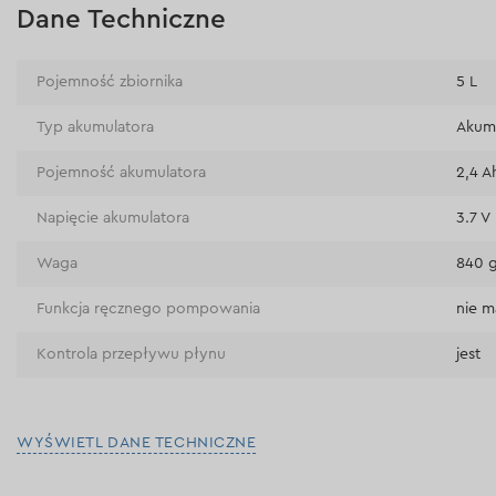
Dane Techniczne
Pojemność zbiornika
5 L
Typ akumulatora
Akumu
Pojemność akumulatora
2,4 A
Napięcie akumulatora
3.7 V
Waga
840 
Funkcja ręcznego pompowania
nie m
Kontrola przepływu płynu
jest
WYŚWIETL DANE TECHNICZNE