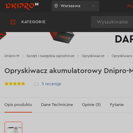
Warszawa
Pr
Wyszukiwanie
KATEGORIE
Dnipro-M
Sprzęt i narzędzia ogrodnicze
Opryskiwacze
Opryskiwacz 
Opryskiwacz akumulatorowy Dnipro-M
Рейтинг
5
recenzje
Opis produktu
Dane Techniczne
Opinie (5)
Pytanie