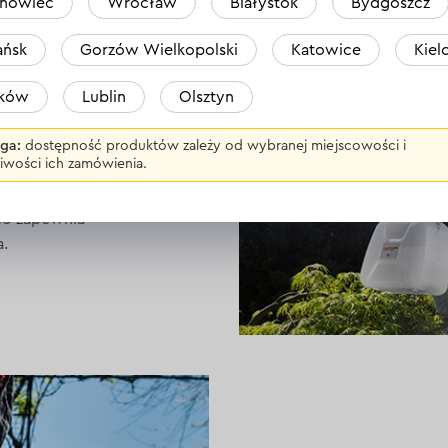
nowiec
Wrocław
Białystok
Bydgoszcz
ńsk
Gorzów Wielkopolski
Katowice
Kiel
ompaktowe i lekkie
aków
Lublin
Olsztyn
 i pielęgnacji
, krzewów
ga:
dostępność produktów zależy od wybranej miejscowości i
iwości ich zamówienia.
łych szklarniach.
ch elementów
co zapewnia
.