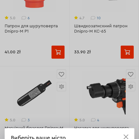
6
10
5.0
4.7
Патрон для шуруповерта
Швидкозатискний патрон
Dnipro-M P1
Dnipro-M KC-65
41.00 Zł
33.90 Zł
3
4
5.0
5.0
Магнітний браслет Dnipro-M
Насадка для шуруповерта
МВ-8
Dnipro-M QC-18D
Виберіть ваше місто