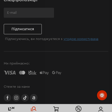
Підписатися
Підписуючись, ви погоджуєтеся з
угодою користувача
Ми приймаємо:
Стежте за нами
facebook
instagram
TikTok
Allegro