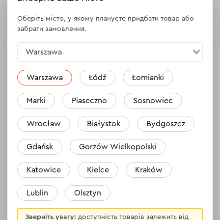
Оберіть місто, у якому плануєте придбати товар або
44.50 Zł
Немає в наявності
забрати замовлення.
Warszawa
Warszawa
Łódź
Łomianki
Marki
Piaseczno
Sosnowiec
Відгуки
Wrocław
Białystok
Bydgoszcz
Gdańsk
Gorzów Wielkopolski
Патрон для шуруповерта Dnipro-
Магніт
M P1
Katowice
Kielce
Kraków
28.08.2024
Bardzo 
Lublin
Olsztyn
Jeszcze nie używałem, sprawdziłem jedynie
zawsze 
działanie, wydaje się być w porządku.
Зверніть увагу:
доступність товарів залежить від