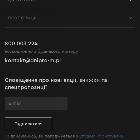
Відгуки
Контакти
Блог
ПРОПОЗИЦІЇ
Доставка і оплата
Новини
Акції
Повернення
Кар'єра в Dnipro-M
Розпродаж до -50%
Гарантія та сервіс
800 003 224
Регламент інтернет-магазину
Новинки
Безкоштовно з будь-якого номеру
Рекламації та скарги
Політика конфіденційності
kontakt@dnipro-m.pl
Налаштування cookies
Політика Cookies
Карта сайту
Сповіщення про нові акції, знижки та
Поширені запитання
спецпропозиції
Підписатися
Підписуючись, ви погоджуєтеся з
угодою користувача