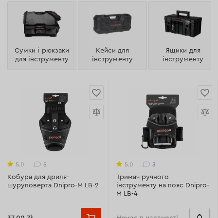
Сумки і рюкзаки
Кейси для
Ящики для
для інструменту
інструменту
інструменту
5
3
5.0
5.0
Кобура для дриля-
Тримач ручного
шуруповерта Dnipro-M LB-2
інструменту на пояс Dnipro-
M LB-4