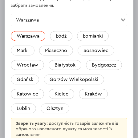
забрати замовлення.
Warszawa
Відгуки
Warszawa
Łódź
Łomianki
Підтяжки для пояса монтажника
Тримач
Dnipro-M LB-5
пояс D
Marki
Piaseczno
Sosnowiec
04.10.2024
Wrocław
Białystok
Bydgoszcz
Bardzo wygodne i komfortowe szelki.
Mega ja
stosunek ceny do jakości super. Solidne i z
do wkrę
Gdańsk
Gorzów Wielkopolski
dużym zakresem regulacji. polecam
elektro
sekatoró
Katowice
Kielce
Kraków
po drabi
Lublin
Olsztyn
Зверніть увагу:
доступність товарів залежить від
обраного населеного пункту та можливості їх
замовлення.