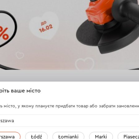
ріть ваше місто
 то любов! Знижки до -50% н
ь місто, у якому плануєте придбати товар або забрати замовленн
szawa
ки! Ловіть ідеальну пропозицію.
ки до -50%
Dnipro-M
rszawa
Łódź
Łomianki
Marki
Piasec
на обраний асортимент інструментів