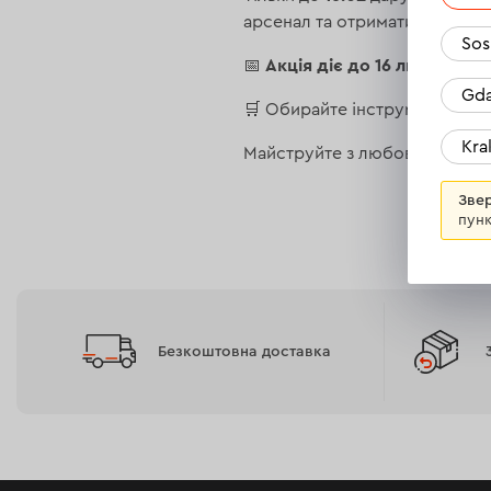
арсенал та отримати якість за
Sos
Акція діє до 16 лютого!
📅
Gda
🛒 Обирайте інструменти у м
Kr
Майструйте з любов’ю!
Звер
пунк
Безкоштовна доставка