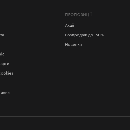
ПРОПОЗИЦІЇ
Акції
та
Розпродаж до -50%
Новинки
віс
карги
ookies
тання