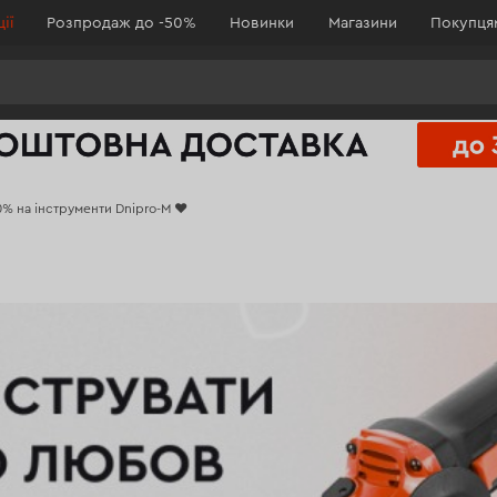
ії
Розпродаж до -50%
Новинки
Магазини
Покупц
% на інструменти Dnipro-M ❤️