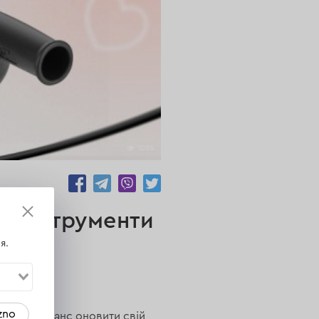
1025
а інструменти
я.
zno
! Це ваш шанс оновити свій