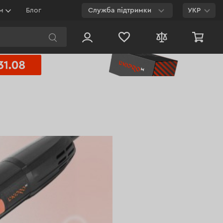
ям
Блог
Служба підтримки
УКР
E-mail
Чат на сайті
800 003 224
Безкоштовно з будь-
якого номеру