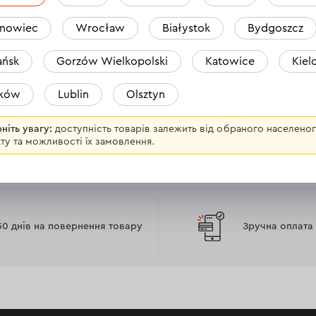
 вигідною ціною для себе, або для тих, кого любите.
nowiec
Wrocław
Białystok
Bydgoszcz
ńsk
Gorzów Wielkopolski
Katowice
Kiel
dnipro-m.pl
агазинах або онлайн:
aków
Lublin
Olsztyn
ніть увагу:
доступність товарів залежить від обраного населено
ту та можливості їх замовлення.
30 днів на повернення товару
Зручна оплата