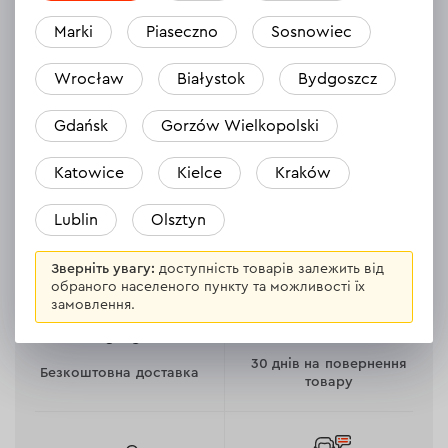
пристрій FC-230
Marki
Piaseczno
Sosnowiec
болгарка GS-98
набір інструментів ULTRA 46 шт. 1/4"
Wrocław
Białystok
Bydgoszcz
рулетка Multi Fix 10 м 25 мм
Gdańsk
Gorzów Wielkopolski
Розіграш відбудеться 8 вересня о 18:00. Присутність
учасників із чеками — обов'язково!
Katowice
Kielce
Kraków
Lublin
Olsztyn
Зверніть увагу:
доступність товарів залежить від
обраного населеного пункту та можливості їх
замовлення.
30 днів на повернення
Безкоштовна доставка
товару