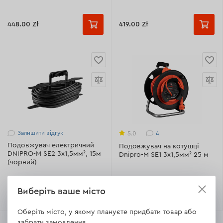
448.00 Zł
419.00 Zł
Залишити відгук
4
5.0
Подовжувач електричний
Подовжувач на котушці
DNIPRO-M SE2 3х1,5мм², 15м
Dnipro-M SE1 3x1,5мм² 25 м
(чорний)
225.00 Zł
Немає в наявності
Виберіть ваше місто
Оберіть місто, у якому плануєте придбати товар або
забрати замовлення.