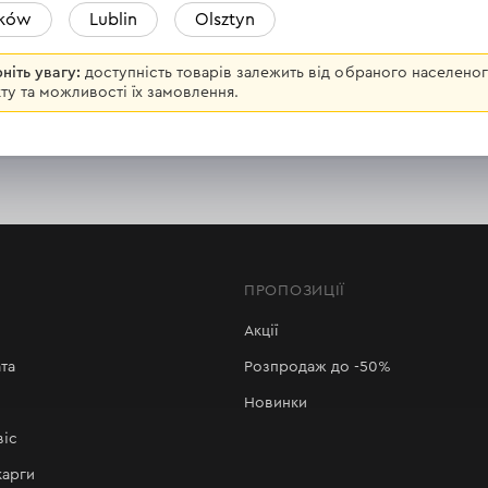
aków
Lublin
Olsztyn
ніть увагу:
доступність товарів залежить від обраного населено
ту та можливості їх замовлення.
30 днів на повернення товару
Зручна оплата
ПРОПОЗИЦІЇ
Акції
та
Розпродаж до -50%
Новинки
віс
карги