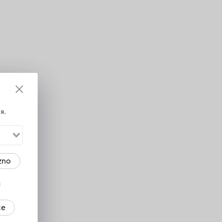
я.
zno
ce