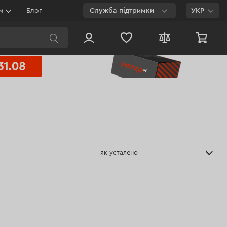
ям
Блог
Служба підтримки
УКР
E-mail
Чат на сайті
800 003 224
Безкоштовно з будь-
якого номеру
як усталено