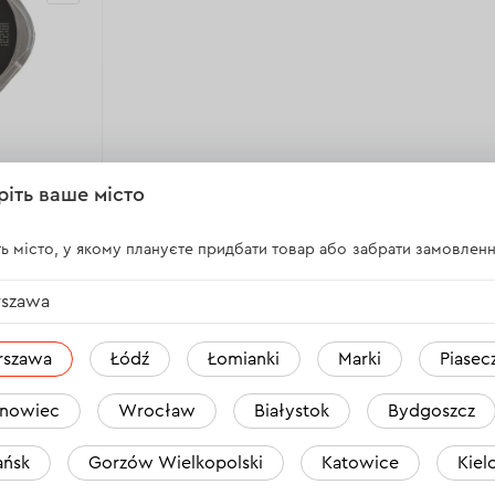
ріть ваше місто
ткоріза
ь місто, у якому плануєте придбати товар або забрати замовленн
і
szawa
а:
22х6 мм
rszawa
Łódź
Łomianki
Marki
Piasec
иткоріз
nowiec
Wrocław
Białystok
Bydgoszcz
ка:
22х6
ńsk
Gorzów Wielkopolski
Katowice
Kiel