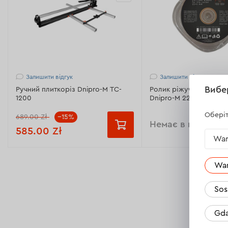
Залишити відгук
Залишити відгук
Вибе
Ручний плиткоріз Dnipro-M TC-
Ролик ріжучий для пли
1200
Dnipro-M 22х6 мм
Оберіт
689.00 Zł
--15%
Немає в наявност
585.00 Zł
War
Модель:
TC-1200
Технічна характеристик
Wa
Серія:
TC-1200
Сумісність:
Ручний пл
Dnipro-M TC-1200
Sos
Вага:
18.8кг
Діаметр ріжучого роли
Матеріал основи:
Сталь
мм
Gda
Ресурс:
10 000м>