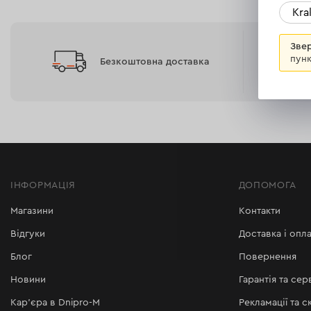
Всі характеристики >
Kr
Всі характеристики >
Звер
пунк
Безкоштовна доставка
ІНФОРМАЦІЯ
ДОПОМОГА
Магазини
Контакти
Відгуки
Доставка і опла
Блог
Повернення
Новини
Гарантія та сер
Кар'єра в Dnipro-M
Рекламації та с