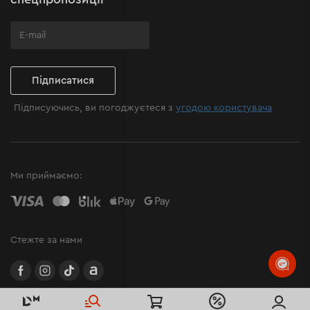
Підписатися
Підписуючись, ви погоджуєтеся з
угодою користувача
Ми приймаємо:
Стежте за нами
facebook
instagram
TikTok
Allegro