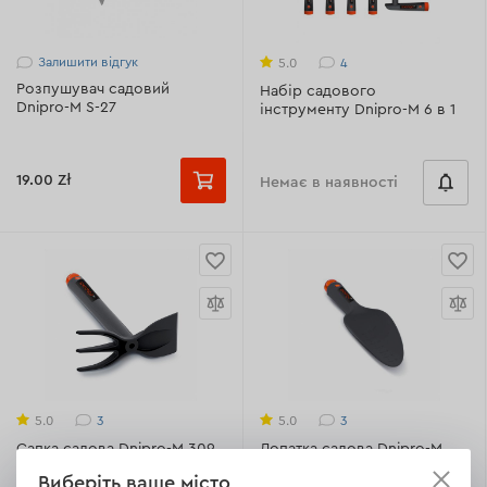
Залишити відгук
4
5.0
Розпушувач садовий
Набір садового
Dnipro-M S-27
інструменту Dnipro-M 6 в 1
19.00 Zł
Немає в наявності
3
3
5.0
5.0
Сапка садова Dnipro-M 309
Лопатка садова Dnipro-M
мм
307 мм
Виберіть ваше місто