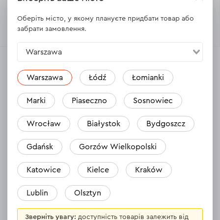
Оберіть місто, у якому плануєте придбати товар або
Немає в наявності
Немає в наявності
забрати замовлення.
Warszawa
Warszawa
Łódź
Łomianki
Marki
Piaseczno
Sosnowiec
Відгуки
Wrocław
Białystok
Bydgoszcz
Gdańsk
Gorzów Wielkopolski
Сапка садова Dnipro-M 309 мм
Лопатк
15.04.2024
Katowice
Kielce
Kraków
Super. Chociaż mała ale ciężka i solidnie
Dobrze 
Lublin
Olsztyn
wykonana. Polecam wszystkim.
Зверніть увагу:
доступність товарів залежить від