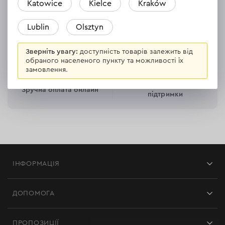
Katowice
Kielce
Kraków
30 днів на повернення
Безкоштовна доставка
товару
Lublin
Olsztyn
Зверніть увагу:
доступність товарів залежить від
обраного населеного пункту та можливості їх
замовлення.
Професійна служба
Зручна оплата онлайн
підтримки
ІНФОРМАЦІЯ
Магазини
ДОПОМОГА
Відгуки
Контакти
Блог
ПРОПОЗИЦІЇ