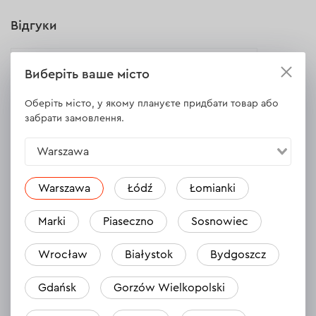
Відгуки
Насос вібраційний Dnipro-M NV-1
Виберіть ваше місто
11.07.2024
Оберіть місто, у якому плануєте придбати товар або
Wygląda na solidną, działa bez zastrzeżeń a
забрати замовлення.
co dalej to czas pokaże.
Warszawa
Warszawa
Łódź
Łomianki
Marki
Piaseczno
Sosnowiec
Wrocław
Białystok
Bydgoszcz
Gdańsk
Gorzów Wielkopolski