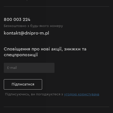
Доставка і оплата
Новини
Акції
Повернення
Кар'єра в Dnipro-M
Розпродаж до -50%
Гарантія та сервіс
800 003 224
Регламент інтернет-магазину
Новинки
Безкоштовно з будь-якого номеру
Рекламації та скарги
Політика конфіденційності
kontakt@dnipro-m.pl
Налаштування cookies
Політика Cookies
Карта сайту
Сповіщення про нові акції, знижки та
Поширені запитання
спецпропозиції
Підписатися
Підписуючись, ви погоджуєтеся з
угодою користувача