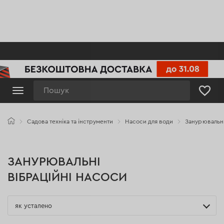
Пошук
Садова техніка та інструменти
Насоси для води
Занурювальні
ЗАНУРЮВАЛЬНІ
ВІБРАЦІЙНІ НАСОСИ
як усталено