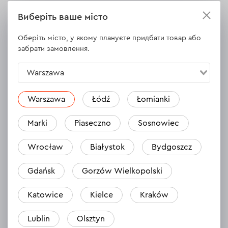
Виберіть ваше місто
Оберіть місто, у якому плануєте придбати товар або
Відгуки
2
забрати замовлення.
Залишити відгук
Tomasz
Warszawa
18.10.2024
Warszawa
Łódź
Łomianki
Polecam.
Marki
Piaseczno
Sosnowiec
Відповісти
1 відповідь
Wrocław
Białystok
Bydgoszcz
Dominik
Gdańsk
Gorzów Wielkopolski
12.04.2024
Katowice
Kielce
Kraków
Produkt godny polecenia 👍
Lublin
Olsztyn
Відповісти
1 відповідь