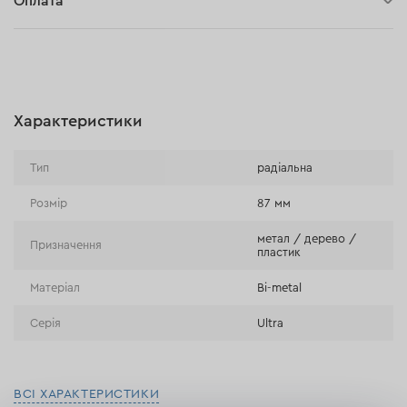
Оплата
Оплата при отриманні замовлення (кур'єр DPD та InPost)
Онлайн-оплата (BLIK, Онлайн та традиційні перекази,
Оплата картою, Google Pay, Apple Pay, Розстрочка та
відстрочка)
Характеристики
Оплата на розрахунковий рахунок (Традиційний переказ)
Оплата при отриманні в магазині
Тип
радіальна
Розмір
87 мм
метал / дерево /
Призначення
пластик
Матеріал
Bi-metal
Серія
Ultra
ВСІ ХАРАКТЕРИСТИКИ