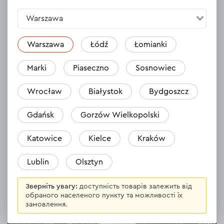
товар.
Будете першим?
Warszawa
Warszawa
Łódź
Łomianki
Залишити відгук
Marki
Piaseczno
Sosnowiec
Wrocław
Białystok
Bydgoszcz
Gdańsk
Gorzów Wielkopolski
Опис
Акумуляторний обприскувач Dnipro-M
Katowice
Kielce
Kraków
16S
Lublin
Olsztyn
Зверніть увагу:
доступність товарів залежить від
обраного населеного пункту та можливості їх
замовлення.