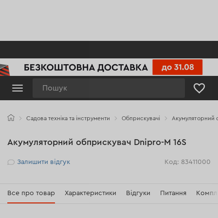
Пошук
Садова техніка та інструменти
Обприскувачі
Акумуляторний о
Акумуляторний обприскувач Dnipro-M 16S
Рейтинг
Залишити відгук
Код: 83411000
Все про товар
Характеристики
Відгуки
Питання
Компл