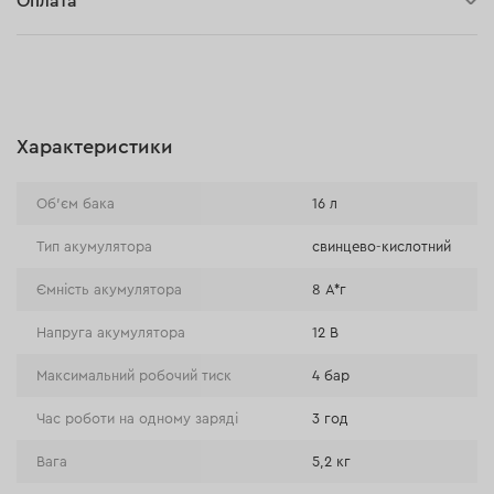
Оплата
30 днів на повернення
Оплата при отриманні замовлення (кур'єр DPD та InPost)
Онлайн-оплата (BLIK, Онлайн та традиційні перекази,
Оплата картою, Google Pay, Apple Pay, Розстрочка та
відстрочка)
Характеристики
Оплата на розрахунковий рахунок (Традиційний переказ)
Оплата при отриманні в магазині
Об'єм бака
16 л
Тип акумулятора
свинцево-кислотний
Ємність акумулятора
8 А*г
Напруга акумулятора
12 В
Максимальний робочий тиск
4 бар
Час роботи на одному заряді
3 год
Вага
5,2 кг