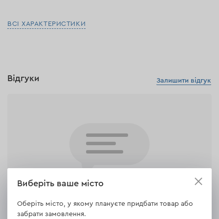
ВСІ ХАРАКТЕРИСТИКИ
Відгуки
Залишити відгук
Виберіть ваше місто
Оберіть місто, у якому плануєте придбати товар або
Ще ніхто не написав свій відгук про цей
забрати замовлення.