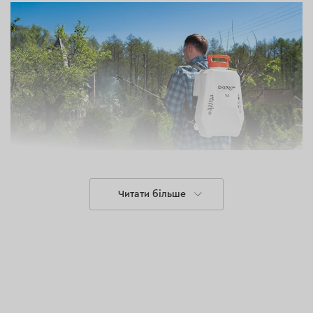
Читати більше
Особливості
Бак об'ємом 16 літрів, що достатньо для обробки
площі до 9 соток.
Корпус з удароміцного ABS-пластику, стійкого
до механічних пошкоджень та хімічних розчинів.