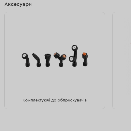
Ємність акумулятора 8 А/год забезпечує
Аксесуари
розпилення до 25 повних баків на одному заряді.
Датчики рівня заряду акумулятора та
продуктивності помпи для зручного моніторингу.
Кнопка ввімкнення волого- та пилезахищена для
підвищення надійності.
Захист помпи із запобіжником для уникнення
перегрівання і згоряння.
Комплектуючі до обприскувачів