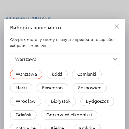
ВСІ ХАРАКТЕРИСТИКИ
Виберіть ваше місто
Оберіть місто, у якому плануєте придбати товар або
забрати замовлення.
Відгуки
2
Залишити відгук
Warszawa
Andrzej
23.10.2024
Warszawa
Łódź
Łomianki
Warte ceny! Polecam!
Marki
Piaseczno
Sosnowiec
Відповісти
1 відповідь
Wrocław
Białystok
Bydgoszcz
Gdańsk
Gorzów Wielkopolski
Konrad
01.10.2024
Katowice
Kielce
Kraków