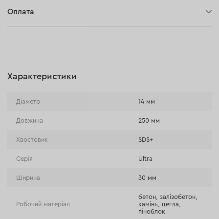
30 днів на повернення
Оплата
Оплата при отриманні замовлення (кур'єр DPD та InPost)
Онлайн-оплата (BLIK, Онлайн та традиційні перекази,
Оплата картою, Google Pay, Apple Pay, Розстрочка та
відстрочка)
Характеристики
Оплата на розрахунковий рахунок (Традиційний переказ)
Оплата при отриманні в магазині
Діаметр
14 мм
Довжина
250 мм
Хвостовик
SDS+
Серія
Ultra
Ширина
30 мм
бетон, залізобетон,
Робочий матеріал
камінь, цегла,
піноблок