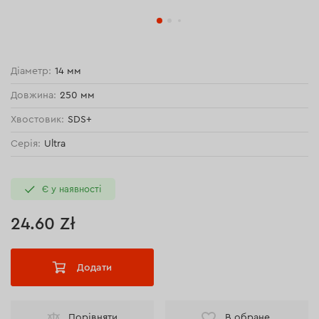
Діаметр:
14 мм
Довжина:
250 мм
Хвостовик:
SDS+
Серія:
Ultra
Є у наявності
24.60 Zł
Додати
Порівняти
В обране