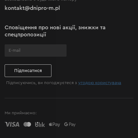
Рекламації та скарги
Політика конфіденційності
kontakt@dnipro-m.pl
Налаштування cookies
Політика Cookies
Карта сайту
Сповіщення про нові акції, знижки та
Поширені запитання
спецпропозиції
Підписатися
Підписуючись, ви погоджуєтеся з
угодою користувача
Ми приймаємо: