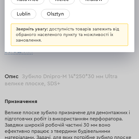
Towar zgodny z opisem.Polecam.
Lublin
Olsztyn
Відповісти
1 відповідь
Зверніть увагу:
доступність товарів залежить від
обраного населеного пункту та можливості їх
замовлення.
ВСІ ВІДГУКИ
Опис
Зубило Dnipro-M 14*250*30 мм Ultra
велике плоске, SDS+
Призначення
Велике плоске зубило призначене для демонтажних і
підготовчих робіт із використанням перфоратора.
Завдяки широкій робочій частині 30 мм воно
ефективно працює з твердими будівельними
матеріалами. Задачі, для яких потрібне зубило плоске