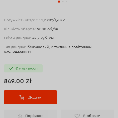
Потужність кВт/к.с.:
1,2 кВт/1,6 к.с.
Кількість обертів:
9000 об/хв
Об'єм двигуна:
42,7 куб. см
Тип двигуна:
бензиновий, 2-тактний з повітряним
охолодженням
Є у наявності
849.00 Zł
Додати
Порівняти
В обране