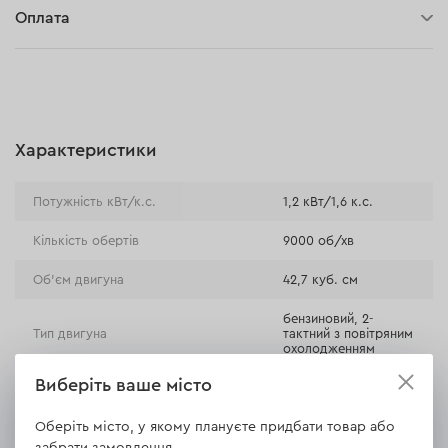
Оплата
30 днів на повернення
Оплата при отриманні замовлення (кур'єр DPD та InPost)
Онлайн-оплата (BLIK, Онлайн та традиційні перекази,
Оплата картою, Google Pay, Apple Pay, Розстрочка та
відстрочка)
Характеристики
Оплата на розрахунковий рахунок (Традиційний переказ)
Оплата при отриманні в магазині
Потужність кВт/к.с.
1,2 кВт/1,6 к.с.
Кількість обертів
9000 об/хв
Об'єм двигуна
42,7 куб. см
бензиновий, 2-
Тип двигуна
тактний з повітряним
охолодженням
Виберіть ваше місто
суміш мастила для
Тип палива
двотактних двигунів
з бензином
Оберіть місто, у якому плануєте придбати товар або