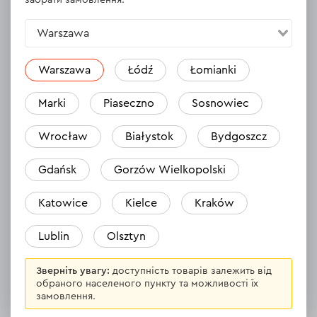
забрати замовлення.
Діаметр обертання струни
420 мм
Warszawa
Об'єм паливного бака
1.2 л
Warszawa
Łódź
Łomianki
ВСІ ХАРАКТЕРИСТИКИ
Marki
Piaseczno
Sosnowiec
Wrocław
Białystok
Bydgoszcz
Відгуки
Gdańsk
Gorzów Wielkopolski
Залишити відгук
Katowice
Kielce
Kraków
Lublin
Olsztyn
Зверніть увагу:
доступність товарів залежить від
обраного населеного пункту та можливості їх
замовлення.