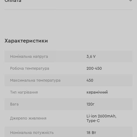
Оплата
30 днів на повернення
Оплата при отриманні замовлення (кур'єр DPD та InPost)
Онлайн-оплата (BLIK, Онлайн та традиційні перекази,
Оплата картою, Google Pay, Apple Pay, Розстрочка та
відстрочка)
Характеристики
Оплата на розрахунковий рахунок (Традиційний переказ)
Оплата при отриманні в магазині
Номінальна напруга
3,6 V
Робоча температура
200-450
Максимальна температура
450
Тип нагрівання
керамічний
Вага
120г
Li-ion 2600mAh,
Джерело живлення
Type-C
Номінальна потужність
18 Вт