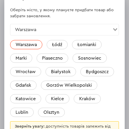
Jerzy
Оберіть місто, у якому плануєте придбати товар або
26.03.2024
забрати замовлення.
Skuteczne, nie muszę ciągnąć odkurzacza do małych otworow
Warszawa
Відповісти
1 відповідь
Warszawa
Łódź
Łomianki
Marki
Piaseczno
Sosnowiec
Jeremiasz
Wrocław
Białystok
Bydgoszcz
07.03.2024
Jakość adekwatna do ceny.
Gdańsk
Gorzów Wielkopolski
Katowice
Kielce
Kraków
Відповісти
1 відповідь
Lublin
Olsztyn
Зверніть увагу:
доступність товарів залежить від