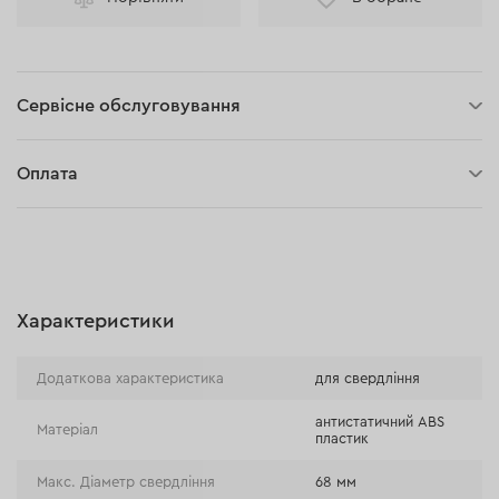
Сервісне обслуговування
30 днів на повернення
Оплата
Оплата при отриманні замовлення (кур'єр DPD та InPost)
Онлайн-оплата (BLIK, Онлайн та традиційні перекази,
Оплата картою, Google Pay, Apple Pay, Розстрочка та
відстрочка)
Характеристики
Оплата на розрахунковий рахунок (Традиційний переказ)
Оплата при отриманні в магазині
Додаткова характеристика
для свердління
антистатичний ABS
Матеріал
пластик
Макс. Діаметр свердління
68 мм