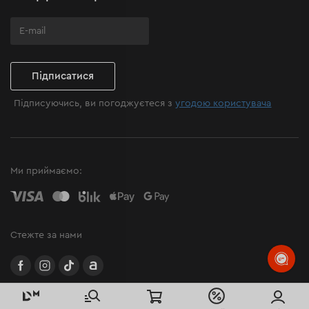
Підписатися
Підписуючись, ви погоджуєтеся з
угодою користувача
Ми приймаємо:
Стежте за нами
facebook
instagram
TikTok
Allegro