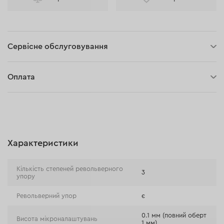
Сервісне обслуговування
30 днів на повернення
Оплата
Оплата при отриманні замовлення (кур'єр DPD та InPost)
Онлайн-оплата (BLIK, Онлайн та традиційні перекази,
Оплата картою, Google Pay, Apple Pay, Розстрочка та
відстрочка)
Характеристики
Оплата на розрахунковий рахунок (Традиційний переказ)
Оплата при отриманні в магазині
Кількість степеней револьверного
3
упору
Револьверний упор
є
0.1 мм (повний оберт
Висота мікроналаштувань
1 мм)