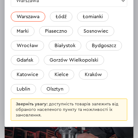
Warszawa
Чи є в комплекті копіювальний чохол?
Показати оригінал коментаря
Warszawa
Łódź
Łomianki
Перекладено автоматично
Marki
Piaseczno
Sosnowiec
Відповісти
1 відповідь
Wrocław
Białystok
Bydgoszcz
Gdańsk
Gorzów Wielkopolski
ВСІ ВІДГУКИ
Katowice
Kielce
Kraków
Опис
База до багатофункціонального фрезера
Lublin
Olsztyn
Dnipro-M RB-7P
Зверніть увагу:
доступність товарів залежить від
обраного населеного пункту та можливості їх
замовлення.