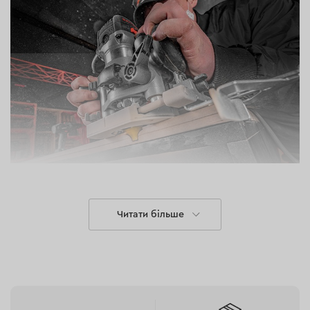
Обмежувач глибини занурення
Читати більше
Глибинний обмежувач з мікроналаштуванням
виготовлений із сталевого гвинта, забезпечує точний
контроль над глибиною фрезерування. Завдяки
револьверному упору з трьома гвинтами можна
швидко змінювати глибину фрезерування протягом