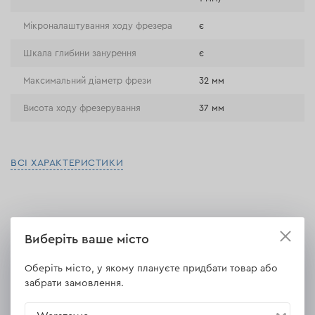
Мікроналаштування ходу фрезера
є
Шкала глибини занурення
є
Максимальний діаметр фрези
32 мм
Висота ходу фрезерування
37 мм
ВСІ ХАРАКТЕРИСТИКИ
Виберіть ваше місто
Відгуки
1
Залишити відгук
Оберіть місто, у якому плануєте придбати товар або
Volodymyr
забрати замовлення.
26.10.2023