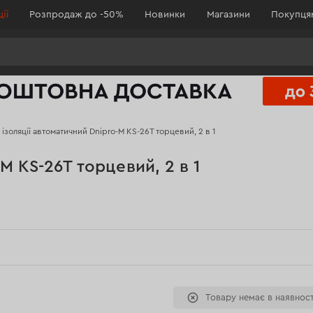
ії
Розпродаж до -50%
Новинки
Магазини
Покупц
 ізоляції автоматичний Dnipro-M KS-26T торцевий, 2 в 1
M KS-26T торцевий, 2 в 1
Товару немає в наявност