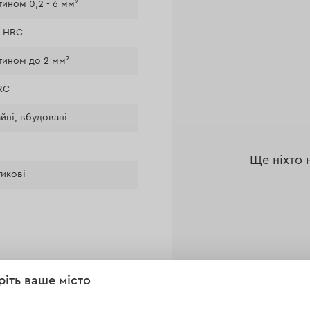
ином 0,2 - 6 мм²
7 HRC
тином до 2 мм²
RC
йні, вбудовані
Ще ніхто 
тикові
ріть ваше місто