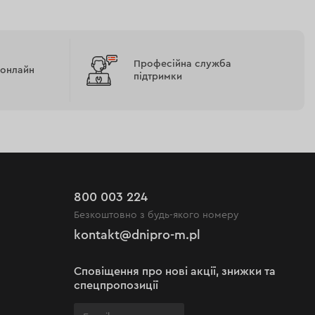
Професійна служба
 онлайн
підтримки
800 003 224
Безкоштовно з будь-якого номеру
kontakt@dnipro-m.pl
Сповіщення про нові акції, знижки та
спецпропозиції