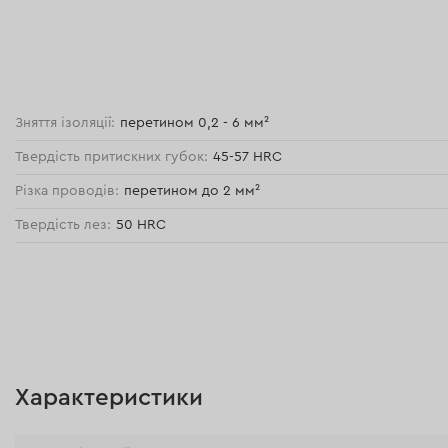
Зняття ізоляції:
перетином 0,2 - 6 мм²
Твердість притискних губок:
45-57 HRC
Різка проводів:
перетином до 2 мм²
Твердість лез:
50 HRC
Характеристики