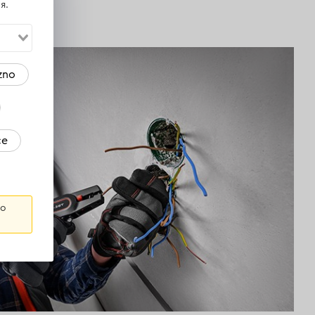
я.
zno
ce
го