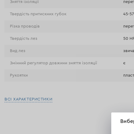
Зняття ізоляції
перет
Твердість притискних губок
45-5
Різка проводів
пере
Твердість лез
50 H
Вид лез
звича
Змінний регулятор довжини зняття ізоляції
є
Рукоятки
плас
ВСІ ХАРАКТЕРИСТИКИ
Вибе