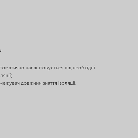
ь
томатично налаштовується під необхідні
ляції;
межувач довжини зняття ізоляції.