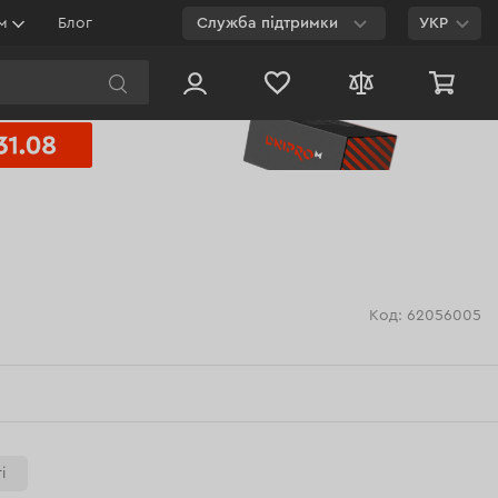
ям
Блог
Служба підтримки
УКР
E-mail
Чат на сайті
800 003 224
Безкоштовно з будь-
якого номеру
Код: 62056005
і