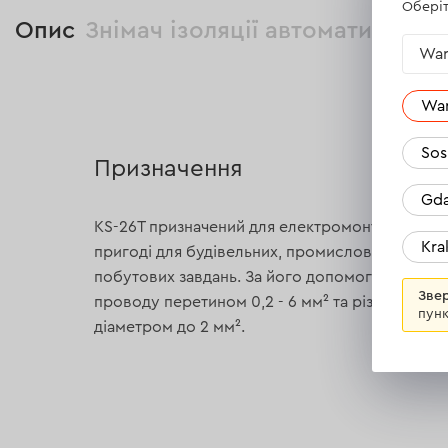
Оберіт
Опис
Знімач ізоляції автоматичний D
War
Wa
Sos
Призначення
Gda
KS-26T призначений для електромонтажних роб
Kr
пригоді для будівельних, промислових, автомо
побутових завдань. За його допомоги можна зн
Звер
проводу перетином 0,2 - 6 мм² та різати одно
пунк
діаметром до 2 мм².