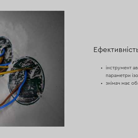
Ефективніст
інструмент ав
параметри ізо
знімач має об