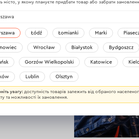
ь місто, у якому плануєте придбати товар або забрати замовленн
nipro-M KS-26T торцевий, 2 в 1
szawa
rszawa
Łódź
Łomianki
Marki
Piasec
nowiec
Wrocław
Białystok
Bydgoszcz
ńsk
Gorzów Wielkopolski
Katowice
Kiel
іт. Стане в
aków
Lublin
Olsztyn
більних та
імати ізоляцію з
ніть увагу:
доступність товарів залежить від обраного населено
жильні дроти
ту та можливості їх замовлення.