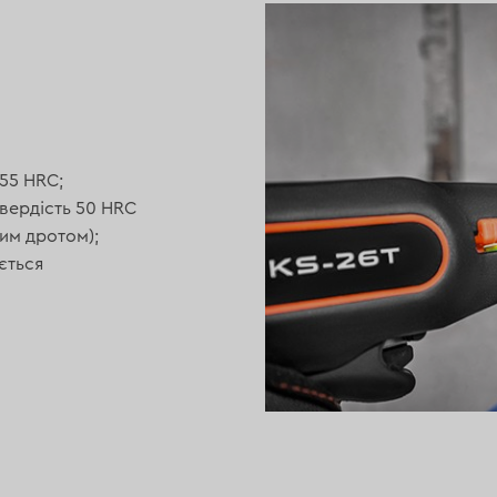
 55 HRC;
твердість 50 HRC
ним дротом);
ється