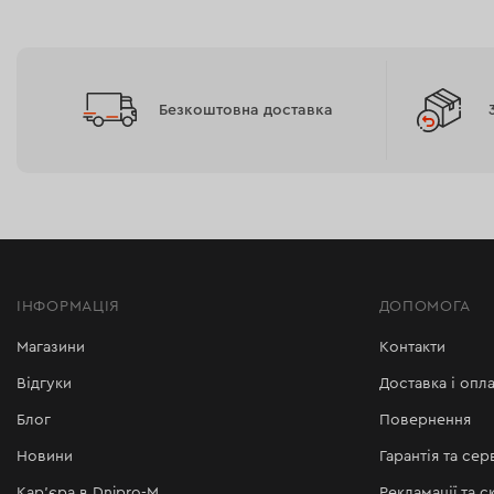
Безкоштовна доставка
ІНФОРМАЦІЯ
ДОПОМОГА
Магазини
Контакти
Відгуки
Доставка і опла
Блог
Повернення
Новини
Гарантія та сер
Кар'єра в Dnipro-M
Рекламації та с