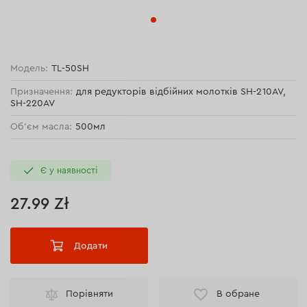
Модель:
TL-50SH
Призначення:
для редукторів відбійних молотків SH-210AV,
SH-220AV
Об'єм масла:
500мл
Є у наявності
27.99 Zł
Додати
Порівняти
В обране