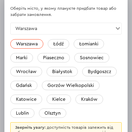
Оберіть місто, у якому плануєте придбати товар або
забрати замовлення.
Warszawa
Warszawa
Łódź
Łomianki
Marki
Piaseczno
Sosnowiec
Ще ніхто не написав свій відгук про цей
товар.
Wrocław
Białystok
Bydgoszcz
Будете першим?
Gdańsk
Gorzów Wielkopolski
Katowice
Kielce
Kraków
Залишити відгук
Lublin
Olsztyn
Зверніть увагу:
доступність товарів залежить від