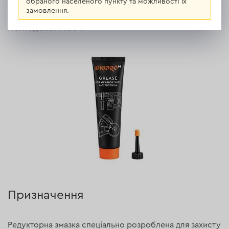
обраного населеного пункту та можливості їх
замовлення.
Опис
Мастило Dnipro-M для редукторів з
молібденом 100 г
Призначення
Редукторна змазка спеціально розроблена для захисту