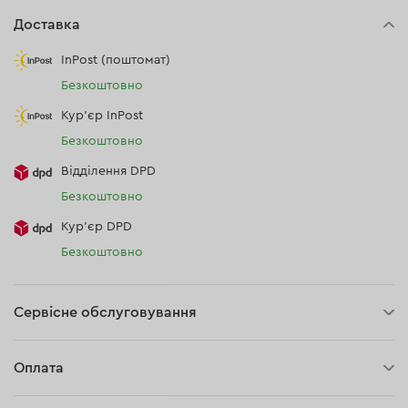
Доставка
InPost (поштомат)
Безкоштовно
Кур'єр InPost
Безкоштовно
Відділення DPD
Безкоштовно
Кур’єр DPD
Безкоштовно
Сервісне обслуговування
30 днів на повернення
Оплата
Оплата при отриманні замовлення (кур'єр DPD та InPost)