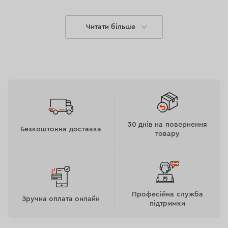
Читати більше
Ступінь захисту
Змазка виготовляється мінеральній основі з
додаванням молібдену та спеціальних присадок, що
забезпечують протизадирний, антифрикційний та
антиокислювальний захист. Таке поєднання
компонентів забезпечує тривалий захист і продовжує
30 днів на повернення
Безкоштовна доставка
строк служби механізмів.
товару
Властивості змазки
Має високу стійкість до вологи і корозії; змазка
не змивається навіть під впливом води.
Професійна служба
Зручна оплата онлайн
Знижує тертя і запобігає перегріванню
підтримки
механізмів.
Залишається ефективною при температурах від