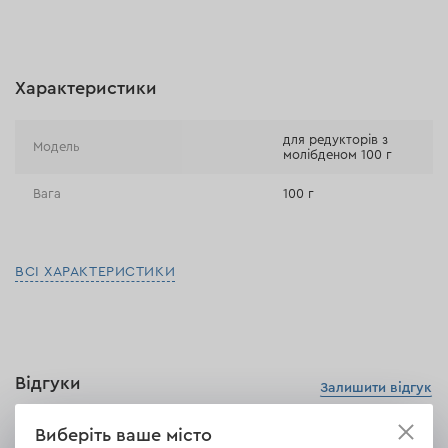
Онлайн-оплата (BLIK, Онлайн та традиційні перекази,
Оплата картою, Google Pay, Apple Pay, Розстрочка та
відстрочка)
Характеристики
Оплата на розрахунковий рахунок (Традиційний переказ)
Оплата при отриманні в магазині
для редукторів з
Модель
молібденом 100 г
Вага
100 г
ВСІ ХАРАКТЕРИСТИКИ
Відгуки
Залишити відгук
Виберіть ваше місто