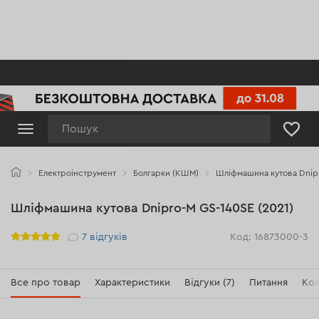
Пошук
Електроінструмент
Болгарки (КШМ)
Шліфмашина кутова Dnipr
Шліфмашина кутова Dnipro-M GS-140SE (2021)
Рейтинг
7
відгуків
Код: 16873000-3
Все про товар
Характеристики
Відгуки (7)
Питання
Ком