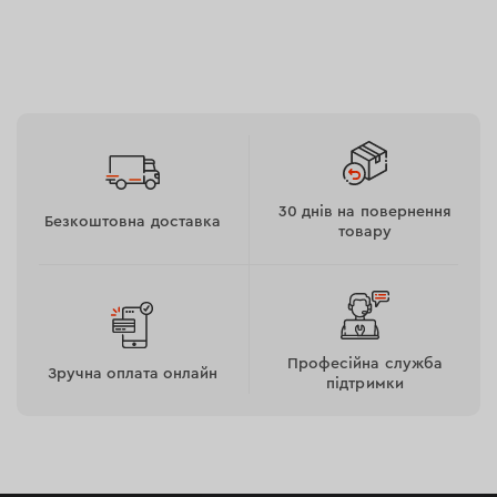
30 днів на повернення
Безкоштовна доставка
Потужність
товару
Мотор потужністю 1400 Вт дозволяє виконати різання
арматури діаметром 14 мм лише за 2.1 секунди, а
чистка зварних швів довжиною 1 метр займає всього
Професійна служба
Зручна оплата онлайн
2.3 хвилини. Завдяки наявності константної
підтримки
електроніки забезпечується стабільність обертів
навіть за значних навантажень, дозволяючи виконувати
завдання на 13% швидше, ніж у моделей без функції
Constant Speed.