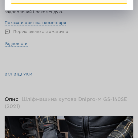
Привіт. Пристойна м'ясорубка, вартує своїх грошей. Я
задоволений і рекомендую.
Показати оригінал коментаря
Перекладено автоматично
Відповісти
ВСІ ВІДГУКИ
Опис
Шліфмашина кутова Dnipro-M GS-140SE
(2021)