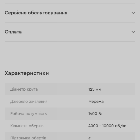
Сервісне обслуговування
3 роки гарантії
Оплата
30 днів на повернення
Оплата при отриманні замовлення (кур'єр DPD та InPost)
Онлайн-оплата (BLIK, Онлайн та традиційні перекази,
Оплата картою, Google Pay, Apple Pay, Розстрочка та
відстрочка)
Характеристики
Оплата на розрахунковий рахунок (Традиційний переказ)
Оплата при отриманні в магазині
Діаметр круга
125 мм
Джерело живлення
Мережа
Робоча потужність
1400 Вт
Кількість обертів
4000 - 10000 об/хв
Підтримка обертів
є