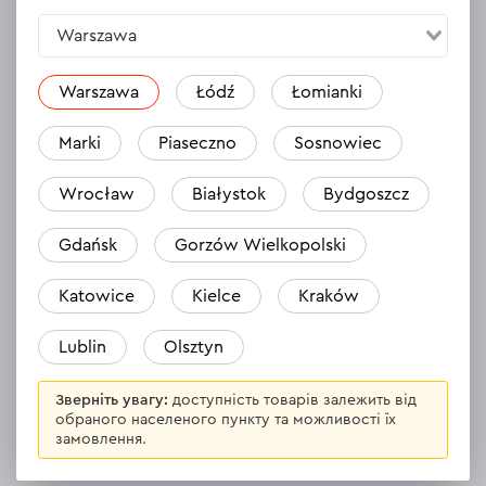
Warszawa
Відгуки
1
Залишити відгук
Warszawa
Łódź
Łomianki
Jeremi
Marki
Piaseczno
Sosnowiec
05.10.2024
Wszystko ok. Polecam !
Wrocław
Białystok
Bydgoszcz
Відповісти
1 відповідь
Gdańsk
Gorzów Wielkopolski
Katowice
Kielce
Kraków
ВСІ ВІДГУКИ
Lublin
Olsztyn
Зверніть увагу:
доступність товарів залежить від
обраного населеного пункту та можливості їх
Опис
Полірувальний круг Dnipro-M PD-2 150 мм
замовлення.
напівтвердий