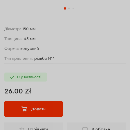
Діаметр:
150 мм
Товщина:
45 мм
Форма:
конусний
Тип кріплення:
різьба М14
Є у наявності
26.00 Zł
Додати
Порівняти
В обране