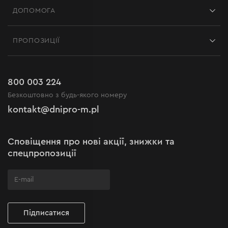
ДОПОМОГА
Відгуки
Контакти
Блог
ПРОПОЗИЦІЇ
Доставка і оплата
Новини
Акції
Повернення
Кар'єра в Dnipro-M
Розпродаж до -50%
Гарантія та сервіс
800 003 224
Регламент інтернет-магазину
Новинки
Безкоштовно з будь-якого номеру
Рекламації та скарги
Політика конфіденційності
kontakt@dnipro-m.pl
Налаштування cookies
Політика Cookies
Карта сайту
Сповіщення про нові акції, знижки та
Поширені запитання
спецпропозиції
Підписатися