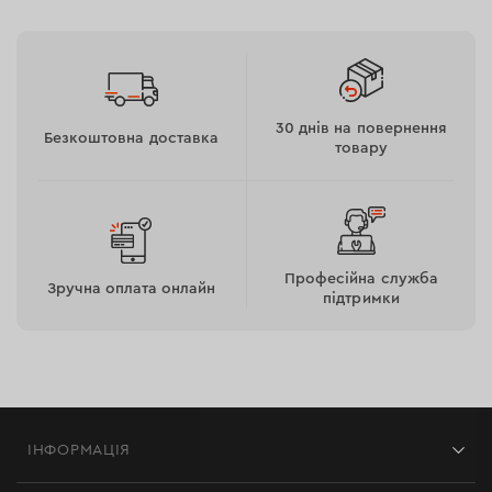
пошкодження лакофарбового покриття та забезпечує
зручну роботу з нерівностями. Він оснащений
класичним кріпленням, яке надійно закріплює його до
основи за допомогою різьблення М14.
30 днів на повернення
Безкоштовна доставка
товару
Професійна служба
Зручна оплата онлайн
підтримки
ІНФОРМАЦІЯ
Магазини