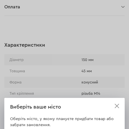
30 днів на повернення
Оплата
Оплата при отриманні замовлення (кур'єр DPD та InPost)
Онлайн-оплата (BLIK, Онлайн та традиційні перекази,
Оплата картою, Google Pay, Apple Pay, Розстрочка та
відстрочка)
Характеристики
Оплата на розрахунковий рахунок (Традиційний переказ)
Оплата при отриманні в магазині
Діаметр
150 мм
Товщина
45 мм
Форма
конусний
Тип кріплення
різьба М14
Виберіть ваше місто
ВСІ ХАРАКТЕРИСТИКИ
Оберіть місто, у якому плануєте придбати товар або
забрати замовлення.