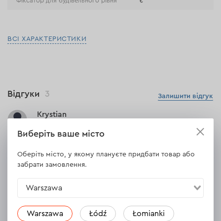
Фіксатор для будівельного рівня
є
ВСІ ХАРАКТЕРИСТИКИ
Відгуки
3
Залишити відгук
Krystian
07.06.2024
Виберіть ваше місто
Produkt zgodny z opisem. Pojemna, a zarazem poręczna torba
Оберіть місто, у якому плануєте придбати товар або
na narzędzia. Idealnie sprawdzi się majsterkowiczom czy tak jak
забрати замовлення.
dla mnie - na drobne naprawy bez konieczności brania ze sobą
całej zawartości bagażnika.
Warszawa
Відповісти
1 відповідь
Warszawa
Łódź
Łomianki