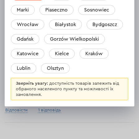
Marki
Piaseczno
Sosnowiec
Karol
28.05.2024
Wrocław
Białystok
Bydgoszcz
Torba -rewelacyjna !!!!! wszystkim gorąco polecam !!!:) :) :) nie
Gdańsk
Gorzów Wielkopolski
wiem czy się nie skuszę na kolejną !!
Відповісти
1 відповідь
Katowice
Kielce
Kraków
Lublin
Olsztyn
Kazimierz
Зверніть увагу:
доступність товарів залежить від
27.03.2024
обраного населеного пункту та можливості їх
замовлення.
Torba porządnie wykonana. Polecam.
Відповісти
1 відповідь