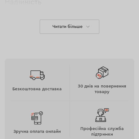
Надійність
Сумка легко витримує інтенсивне та щоденне
Читати більше
використання завдяки зносостійкому балістичному
нейлону 1680D та протиударній водостійкій
пластиковій основі. Завдяки цим матеріалам вона
може переносити навантаження до 25 кг без
пошкоджень.
30 днів на повернення
Безкоштовна доставка
товару
Професійна служба
Зручна оплата онлайн
підтримки