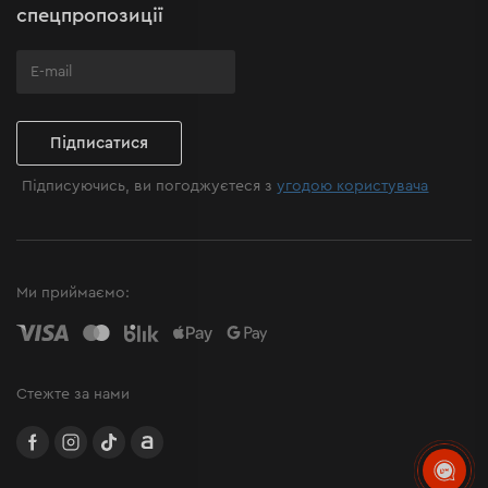
Поширені запитання
спецпропозиції
Підписатися
Підписуючись, ви погоджуєтеся з
угодою користувача
Ми приймаємо:
Стежте за нами
facebook
instagram
TikTok
Allegro