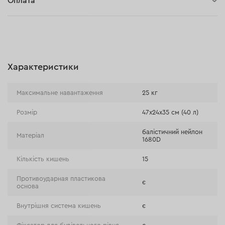
Оплата
Оплата при отриманні замовлення (кур'єр DPD та InPost)
Онлайн-оплата (BLIK, Онлайн та традиційні перекази,
Оплата картою, Google Pay, Apple Pay, Розстрочка та
відстрочка)
Характеристики
Оплата на розрахунковий рахунок (Традиційний переказ)
Оплата при отриманні в магазині
Максимальне навантаження
25 кг
Розмір
47х24х35 см (40 л)
балістичний нейлон
Матеріал
1680D
Кількість кишень
15
Противоударная пластикова
є
основа
Внутрішня система кишень
є