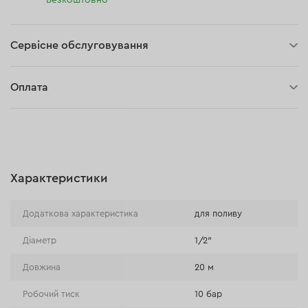
Безкоштовно
Сервісне обслуговування
5 років гарантії
Оплата
30 днів на повернення
Оплата при отриманні замовлення (кур'єр DPD та InPost)
Онлайн-оплата (BLIK, Онлайн та традиційні перекази,
Оплата картою, Google Pay, Apple Pay, Розстрочка та
відстрочка)
Характеристики
Оплата на розрахунковий рахунок (Традиційний переказ)
Оплата при отриманні в магазині
Додаткова характеристика
для поливу
Діаметр
1/2"
Довжина
20 м
Робочий тиск
10 бар