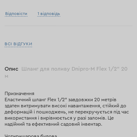
Відповісти
1 відповідь
ВСІ ВІДГУКИ
Опис
Шланг для поливу Dnipro-M Flex 1/2" 20
м
Призначення
Еластичний шланг Flex 1/2" завдовжки 20 метрів
здатен витримувати високі навантаження, стійкий до
деформацій і пошкоджень, не перекручується під час
використання і вирівнюється у разі заломів. Це
надійний та ефективний садовий інвентар.
Чотиришарова будова