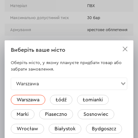
Матеріал
ПВХ
Максимально допустимий тиск
30 бар
Армування
хрестове обплетення
Виберіть ваше місто
ВСІ ХАРАКТЕРИСТИКИ
Оберіть місто, у якому плануєте придбати товар або
забрати замовлення.
Warszawa
Відгуки
3
Залишити відгук
Warszawa
Łódź
Łomianki
Ryszard
28.05.2024
Marki
Piaseczno
Sosnowiec
Rewelacyjny wąż w super cenie. Miałe ich już kilka, ale ten
zdecydowanie najmniej się skręca i fajnie układa. Polecam.
Wrocław
Białystok
Bydgoszcz