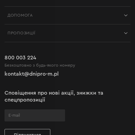
Магазини
ДОПОМОГА
Відгуки
Контакти
Блог
ПРОПОЗИЦІЇ
Доставка і оплата
Новини
Акції
Повернення
Кар'єра в Dnipro-M
Розпродаж до -50%
Гарантія та сервіс
800 003 224
Регламент інтернет-магазину
Новинки
Безкоштовно з будь-якого номеру
Рекламації та скарги
Політика конфіденційності
kontakt@dnipro-m.pl
Налаштування cookies
Політика Cookies
Карта сайту
Сповіщення про нові акції, знижки та
Поширені запитання
спецпропозиції