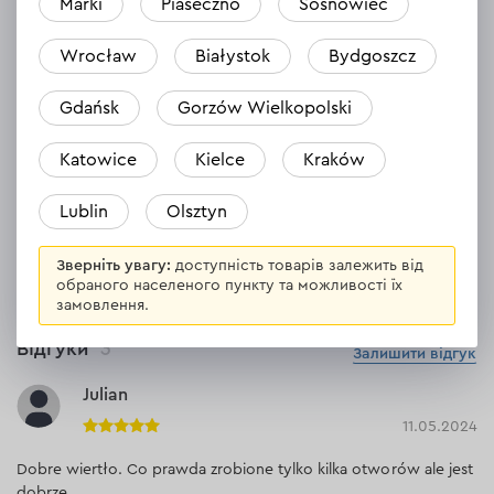
Marki
Piaseczno
Sosnowiec
керамічна плитка /
Робочий матеріал
скло
Wrocław
Białystok
Bydgoszcz
Діаметр в діапазоні
6.1-9 мм
Gdańsk
Gorzów Wielkopolski
Хвостовик
HEX
Katowice
Kielce
Kraków
Lublin
Olsztyn
ВСІ ХАРАКТЕРИСТИКИ
Зверніть увагу:
доступність товарів залежить від
обраного населеного пункту та можливості їх
замовлення.
Відгуки
3
Залишити відгук
Julian
11.05.2024
Dobre wiertło. Co prawda zrobione tylko kilka otworów ale jest
dobrze.