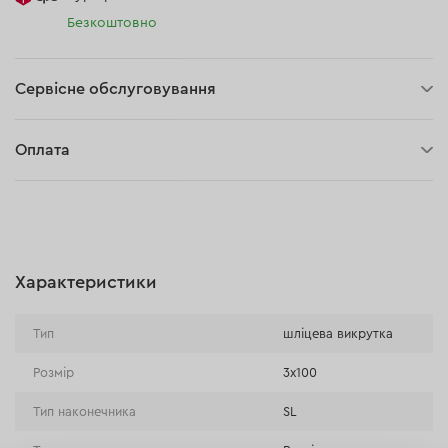
Безкоштовно
Сервісне обслуговування
30 днів на повернення
Оплата
Оплата при отриманні замовлення (кур'єр DPD та InPost)
Онлайн-оплата (BLIK, Онлайн та традиційні перекази,
Оплата картою, Google Pay, Apple Pay, Розстрочка та
відстрочка)
Характеристики
Оплата на розрахунковий рахунок (Традиційний переказ)
Оплата при отриманні в магазині
Тип
шліцева викрутка
Розмір
3x100
Тип наконечника
SL