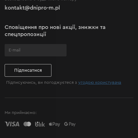
Рекламації та скарги
Політика конфіденційності
kontakt@dnipro-m.pl
Налаштування cookies
Політика Cookies
Карта сайту
Сповіщення про нові акції, знижки та
Поширені запитання
спецпропозиції
Підписатися
Підписуючись, ви погоджуєтеся з
угодою користувача
Ми приймаємо: