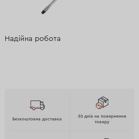
Надійна робота
Під час виготовлення використовується зносостійка
сталь S2 з твердістю 58 HRC, завдяки чому викрутка
міцна та надійна. Її наконечник з фосфатованим
покриттям має покращенне зчеплення з робочою
поверхнею та більш зносостійкий.
30 днів на повернення
Безкоштовна доставка
товару