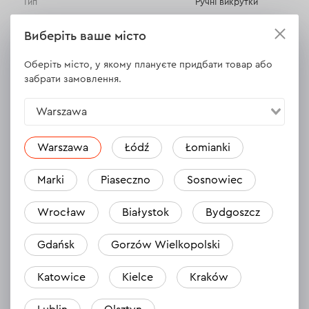
Тип
Ручні викрутки
Твердість
58HRC
Виберіть ваше місто
Наконечник
магнітний
Оберіть місто, у якому плануєте придбати товар або
забрати замовлення.
прогумована
Ручка
двухкомпонентна
Warszawa
ВСІ ХАРАКТЕРИСТИКИ
Warszawa
Łódź
Łomianki
Marki
Piaseczno
Sosnowiec
Wrocław
Białystok
Bydgoszcz
Відгуки
1
Залишити відгук
Gdańsk
Gorzów Wielkopolski
Tobiasz
03.10.2024
Katowice
Kielce
Kraków
REWELACJA ! POLECAM !