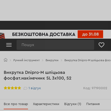
Пошук
Ручний інструмент
Викрутки
Викрутка Dnipro-M шліцьова фосф
Викрутка Dnipro-M шліцьова
фосфат.накінечник SL 3х100, S2
Рейтинг
1
відгук
Код: 97190002
Все про товар
Характеристики
Відгуки (1)
Питання