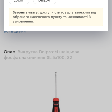
Lublin
Olsztyn
Відповісти
1 відповідь
Зверніть увагу:
доступність товарів залежить від
обраного населеного пункту та можливості їх
замовлення.
ВСІ ВІДГУКИ
Опис
Викрутка Dnipro-M шліцьова
фосфат.накінечник SL 3х100, S2