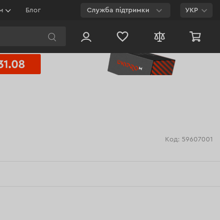
ям
Блог
Служба підтримки
УКР
E-mail
Чат на сайті
800 003 224
Безкоштовно з будь-
якого номеру
Код: 59607001