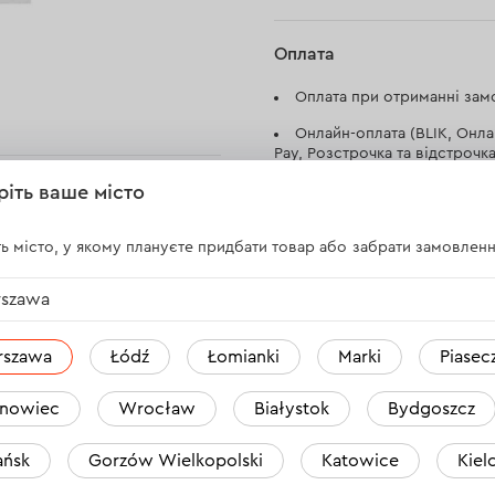
Оплата
Оплата при отриманні замо
Онлайн-оплата (BLIK, Онла
Pay, Розстрочка та відстрочка
ріть ваше місто
Оплата на розрахунковий 
Оплата при отриманні в ма
ь місто, у якому плануєте придбати товар або забрати замовленн
szawa
rszawa
Łódź
Łomianki
Marki
Piasec
nowiec
Wrocław
Białystok
Bydgoszcz
ńsk
Gorzów Wielkopolski
Katowice
Kiel
Відгуки
1