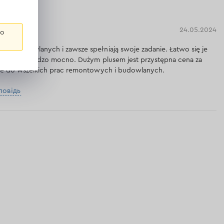
24.05.2024
го
ach budowlanych i zawsze spełniają swoje zadanie. Łatwo się je
i trzymają bardzo mocno. Dużym plusem jest przystępna cena za
 je do wszelkich prac remontowych i budowlanych.
дповідь