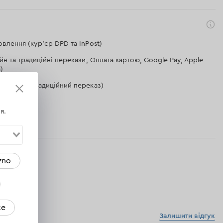
влення (кур'єр DPD та InPost)
йн та традиційні перекази, Оплата картою, Google Pay, Apple
)
рахунок (Традиційний переказ)
газині
я.
zno
ce
Залишити відгук