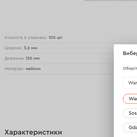
Кількість в упаковці:
100 шт.
Ширина:
3,6 мм
Вибе
Довжина:
150 мм
Оберіт
Матеріал:
нейлон
War
Wa
Sos
Gda
Характеристики