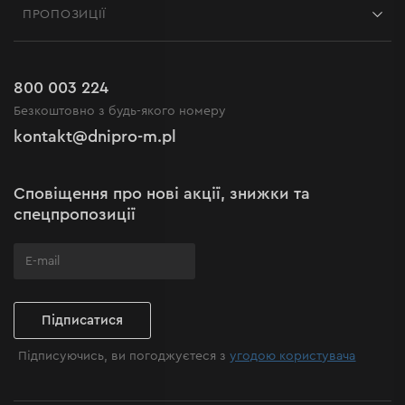
Блог
ПРОПОЗИЦІЇ
Доставка і оплата
Новини
Акції
Повернення
Кар'єра в Dnipro-M
Розпродаж до -50%
Гарантія та сервіс
800 003 224
Регламент інтернет-магазину
Новинки
Безкоштовно з будь-якого номеру
Рекламації та скарги
Політика конфіденційності
kontakt@dnipro-m.pl
Налаштування cookies
Політика Cookies
Карта сайту
Сповіщення про нові акції, знижки та
Поширені запитання
спецпропозиції
Підписатися
Підписуючись, ви погоджуєтеся з
угодою користувача