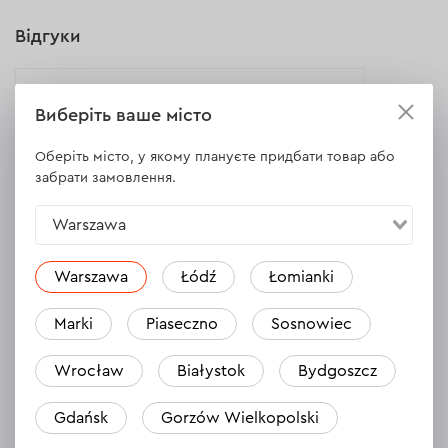
Відгуки
Акумуляторна тріскачка Dnipro-M
Виберіть ваше місто
RW-12 (без АКБ та ЗП)
28.10.2023
Оберіть місто, у якому плануєте придбати товар або
забрати замовлення.
Dnieper M, dzień dobry, czy możesz mi
Warszawa
powiedzieć, czy potrzebujesz głowic
udarowych, czy zwykłe też będą działać?
Warszawa
Łódź
Łomianki
Marki
Piaseczno
Sosnowiec
Wrocław
Białystok
Bydgoszcz
Gdańsk
Gorzów Wielkopolski