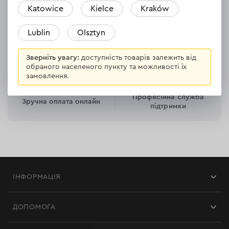
Katowice
Kielce
Kraków
30 днів на повернення
Безкоштовна доставка
Lublin
Olsztyn
товару
Зверніть увагу:
доступність товарів залежить від
обраного населеного пункту та можливості їх
замовлення.
Професійна служба
Зручна оплата онлайн
підтримки
ІНФОРМАЦІЯ
Магазини
ДОПОМОГА
Відгуки
Контакти