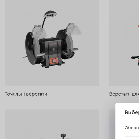
деревом
і
металом
Точильні верстати
Верстати дл
Вибе
Оберіт