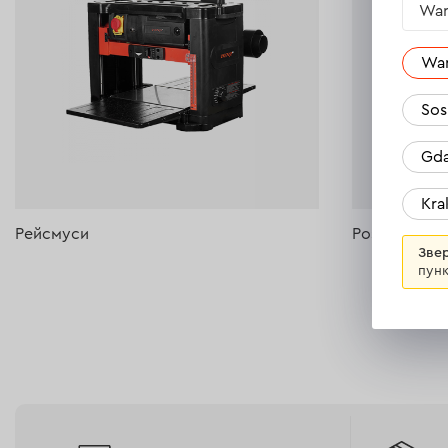
War
Wa
Sos
Gda
Kr
Рейсмуси
Розпилюваль
Звер
пунк