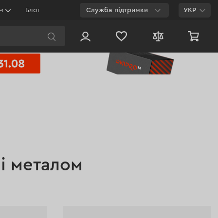
ям
Блог
Служба підтримки
УКР
E-mail
Чат на сайті
800 003 224
Безкоштовно з будь-
якого номеру
і металом