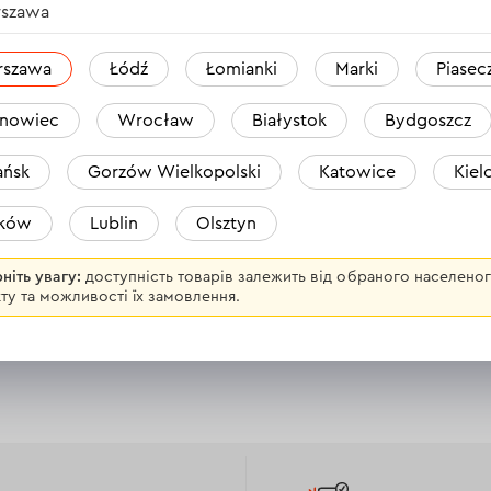
szawa
rszawa
Łódź
Łomianki
Marki
Piasec
nowiec
Wrocław
Białystok
Bydgoszcz
ńsk
Gorzów Wielkopolski
Katowice
Kiel
aków
Lublin
Olsztyn
ні столи
Полотна та ножі для станкі
ніть увагу:
доступність товарів залежить від обраного населено
ту та можливості їх замовлення.