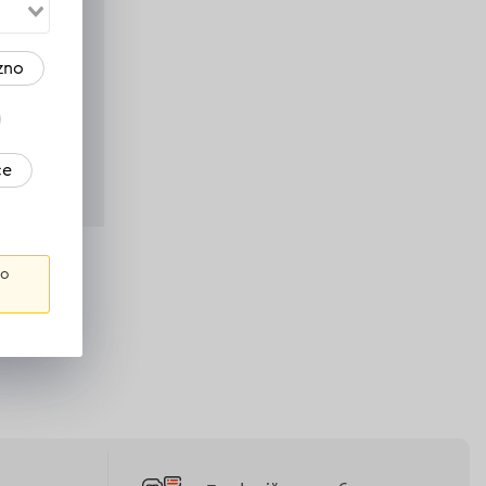
zno
ce
в
го