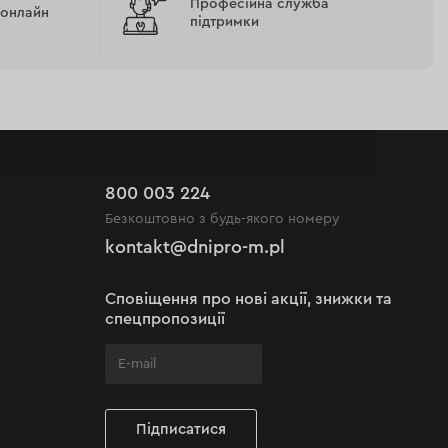
Професійна служба
 онлайн
підтримки
800 003 224
Безкоштовно з будь-якого номеру
kontakt@dnipro-m.pl
Сповіщення про нові акції, знижки та
спецпропозиції
Підписатися