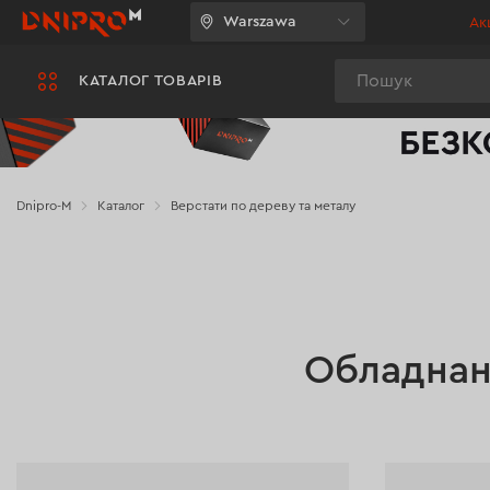
Warszawa
Акц
Пошук
КАТАЛОГ ТОВАРІВ
Dnipro-M
Каталог
Верстати по дереву та металу
Обладнання
для
Обладнан
роботи
з