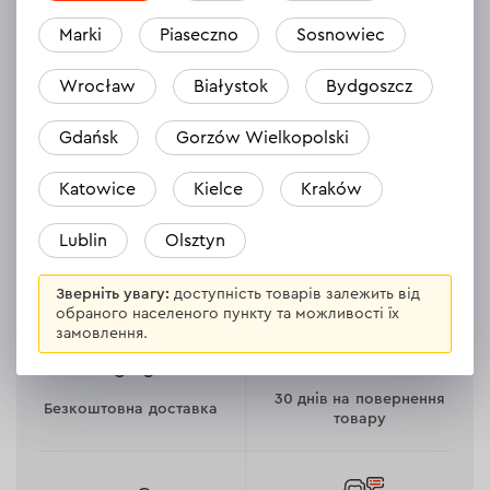
Засоби індивідуального захисту
Marki
Piaseczno
Sosnowiec
37 товарів
Wrocław
Białystok
Bydgoszcz
Товари для дому та відпочинку
4 товари
Gdańsk
Gorzów Wielkopolski
Katowice
Kielce
Kraków
Lublin
Olsztyn
Зверніть увагу:
доступність товарів залежить від
обраного населеного пункту та можливості їх
замовлення.
30 днів на повернення
Безкоштовна доставка
товару