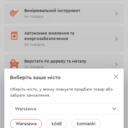
Вимірювальний інструмент
64 товари
Автономне живлення та
енергозабезпечення
26 товарів
Верстати по дереву та металу
16 товарів
Виберіть ваше місто
Витратні матеріали
Оберіть місто, у якому плануєте придбати товар або
561 товар
забрати замовлення.
Аксесуари та комплектуючі для
Warszawa
інструментів
107 товарів
Warszawa
Łódź
Łomianki