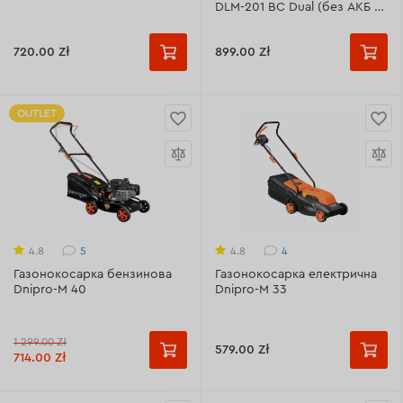
DLM-201 BC Dual (без АКБ та
ЗП)
720.00 Zł
899.00 Zł
OUTLET
5
4
4.8
4.8
Газонокосарка бензинова
Газонокосарка електрична
Dnipro-M 40
Dnipro-M 33
1 299.00 Zł
579.00 Zł
714.00 Zł