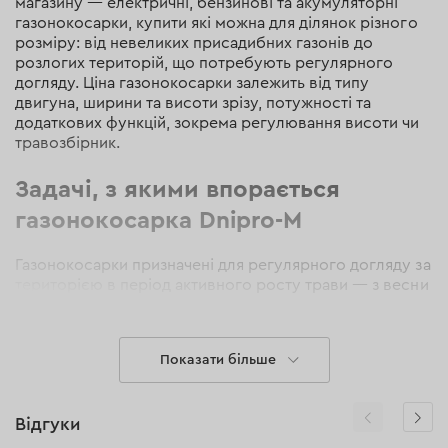
магазину — електричні, бензинові та акумуляторні
газонокосарки, купити які можна для ділянок різного
розміру: від невеликих присадибних газонів до
розлогих територій, що потребують регулярного
догляду. Ціна газонокосарки залежить від типу
двигуна, ширини та висоти зрізу, потужності та
додаткових функцій, зокрема регулювання висоти чи
травозбірник.
Задачі, з якими впорається
газонокосарка Dnipro-M
Газонокосарки призначені для регулярного догляду за
територією в період активного росту трави — з весни
до осені. Інструмент дозволяє підтримувати охайний
вигляд газонів, забезпечує рівномірне скошування
трав’яного покриву та запобігає його надмірному
Показати більше
росту. Задачі, для виконання яких варто купити
газонокосарку:
регулярна стрижка газону на дачі, садовій ділянці
Відгуки
та біля будинку;