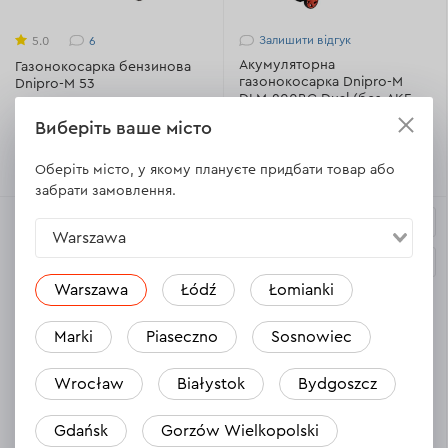
Залишити відгук
6
5.0
Акумуляторна
Газонокосарка бензинова
газонокосарка Dnipro-M
Dnipro-M 53
DLM-200BC Dual (без АКБ та
ЗП)
Виберіть ваше місто
Немає в наявності
Немає в наявності
Оберіть місто, у якому плануєте придбати товар або
забрати замовлення.
Warszawa
Warszawa
Łódź
Łomianki
Marki
Piaseczno
Sosnowiec
9
6
4.7
5.0
Wrocław
Białystok
Bydgoszcz
Газонокосарка електрична
Газонокосарка електрична
Dnipro-M 32
Dnipro-M 38
Gdańsk
Gorzów Wielkopolski