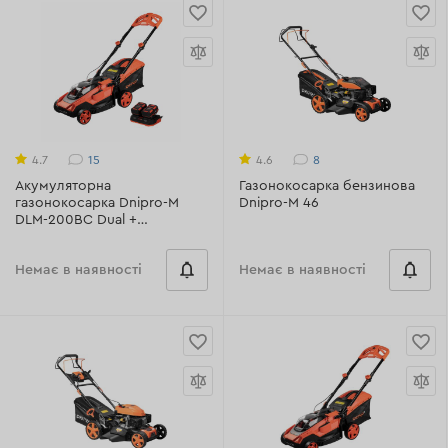
15
8
4.7
4.6
Акумуляторна
Газонокосарка бензинова
газонокосарка Dnipro-M
Dnipro-M 46
DLM-200BC Dual +
Акумуляторна батарея BP-
240 (2 шт) + Зарядний
Немає в наявності
Немає в наявності
пристрій FC-230 Dual