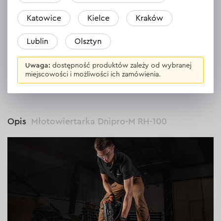
bardzo mocna
Katowice
Kielce
Kraków
Odpowiedź
Lublin
Olsztyn
Uwaga:
dostępność produktów zależy od wybranej
miejscowości i możliwości ich zamówienia.
WSZYSTKIE OPINIE
Opis
Młotowiertarka Dnipro-M RH-100