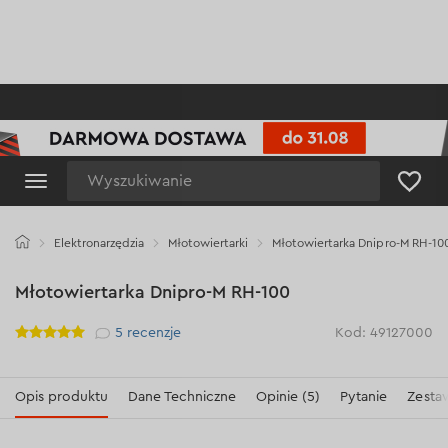
Wyszukiwanie
Elektronarzędzia
Młotowiertarki
Młotowiertarka Dnipro-M RH-10
Młotowiertarka Dnipro-M RH-100
Рейтинг
5
recenzje
Kod: 49127000
Opis produktu
Dane Techniczne
Opinie (5)
Pytanie
Zesta