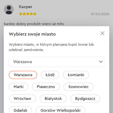
Kacper
07.03.2024
bardzo dobry produkt-wierci aż miło
Wybierz swoje miasto
Odpowiedź
Wybierz miasto, w którym planujesz kupić towar lub
odebrać zamówienie.
Artur
Warszawa
06.03.2024
Sprawdza się w drobnych remontach z kuciem i wierceniem.
Warszawa
Łódź
Łomianki
Odpowiedź
Marki
Piaseczno
Sosnowiec
Wrocław
Białystok
Bydgoszcz
Marek
27.02.2024
Gdańsk
Gorzów Wielkopolski