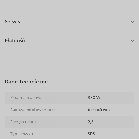
Serwis
3 lata gwarancji
Płatność
30 dni na zwrot (towaru)
Płatność za pobraniem (kurier DPD i InPost)
Płatności online (Blik, przelew online, płatność kartą, Google
Pay, Apple Pay, raty oraz płatności odroczone)
Płatność na rachunek bieżący (przelew tradycyjny)
Dane Techniczne
Płatność przy odbiorze w sklepie
Moc znamionowa
880 W
Budowa młotowiertarki
bezpośredni
Energia udaru
2,8 J
Typ uchwytu
SDS+